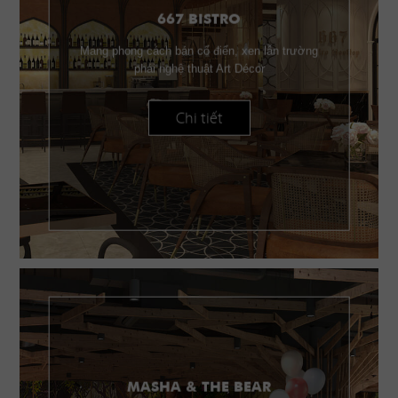
667 BISTRO
Mang phong cách bán cổ điển, xen lẫn trường
phái nghệ thuật Art Décor
Chi tiết
MASHA & THE BEAR