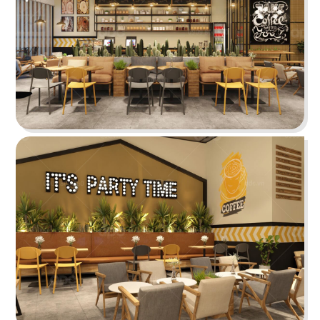
tưởng cho trải nghiệm ẩm thực Âu đỉnh cao
mang phong cách công nghiệp độc đáo
Chi tiết
HẢI SẢN HOÀNG GIA
Đội ngũ thiết kế QDC đã khéo léo kết hợp nét
đặc trưng phong cách Địa Trung Hải với vẻ đẹp
thanh lịch, sang trọng của Indochine