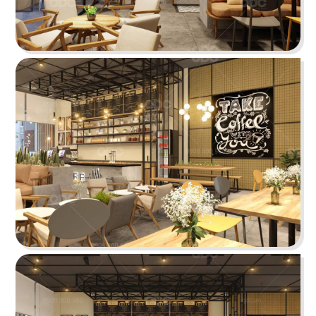
Highlands Sunwah do QDC Design & Build thi
công sở hữu không gian hai mặt tiền rộng rãi
cùng phong cách thiết kế hiện đại, sang trọng.
Chi tiết
EL GAUCHO
El Gaucho Lotte Mall hứa hẹn là điểm đến lý