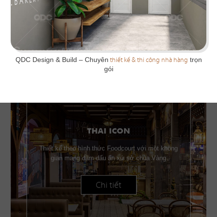
QDC Design & Build –
Chuyên
thiết kế & thi công nhà hàng
trọn
gói
THAI ICON
Thiết kế theo hình thức Foodcourt với một không
gian mang đậm dấu ấn xứ sở chùa Vàng
Chi tiết