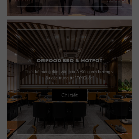
ORIFOOD BBQ & HOTPOT
Thiết kế mang đậm văn hóa Á Đông với hương vị
lẩu đặc trưng từ "Tứ Quốc"
Chi tiết