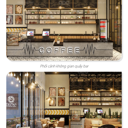
PHÊ LA
Dự án mới nhất của chúng tôi, Phê La - Biên Hòa
tọa lạc trên con đường Võ Thị Sáu sầm uất...
Chi tiết
Phối cảnh không gian quầy bar
HIGHLANDS COFFEE