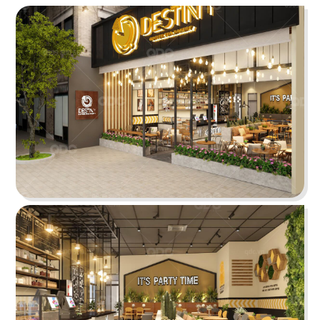
ÁN
SHOWROOM
THE STREET "NHẬU CÓ CHẤT"
TIN
The Street được dựa trên văn hóa vỉa hè độc
đáo, xen lẫn hơi thở của đường phố, mang đến
TỨC
vẻ đẹp Việt Nam đặc trưng cho thực khách
LIÊN
Chi tiết
HỆ