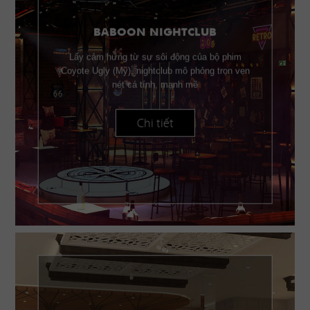
BABOON NIGHTCLUB
Lấy cảm hứng từ sự sôi động của bộ phim
Coyote Ugly (Mỹ), nightclub mô phỏng trọn vẹn
nét cá tính, mạnh mẽ
Chi tiết