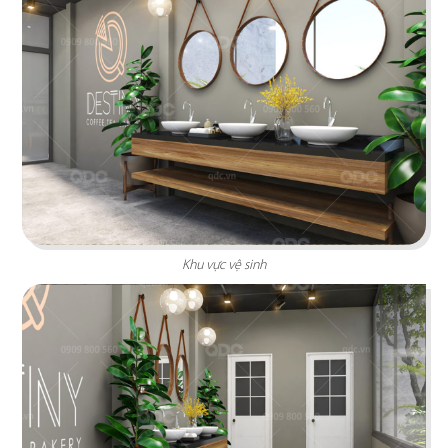
Chi tiết
Khu vực vệ sinh
CHEESE COFFEE
Thiết kế mang phong cách của một mùa hè xinh
đẹp và rực rỡ với các chi tiết tone màu vàng
sáng tươi tắn cùng các hình ảnh sống động
Chi tiết