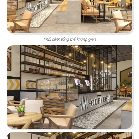
KATINAT WATERBUS
Phối cảnh tổng thể không gian
Dự án được chúng tôi hoàn thiện gấp rút trong 35
ngày, mang đến một không gian thưởng thức
cafe - trà sữa ấn tượng
Chi tiết