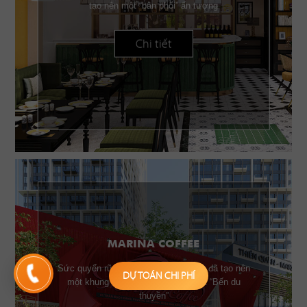
tạo nên một “bản phối” ấn tượng
Chi tiết
MARINA COFFEE
Sức quyến rũ của những chiếc buồm đã tạo nên
DỰ TOÁN CHI PHÍ
một khung cảnh đặc trưng của một “Bến du
thuyền”