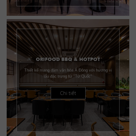
ORIFOOD BBQ & HOTPOT
Thiết kế mang đậm văn hóa Á Đông với hương vị
lẩu đặc trưng từ "Tứ Quốc"
Chi tiết