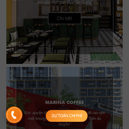
tạo nên một “bản phối” ấn tượng
Chi tiết
MARINA COFFEE
Sức quyến rũ của những chiếc buồm đã tạo nên
DỰ TOÁN CHI PHÍ
một khung cảnh đặc trưng của một “Bến du
thuyền”