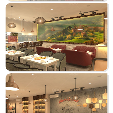
ÁN
SHOWROOM
THE STREET "NHẬU CÓ CHẤT"
TIN
The Street được dựa trên văn hóa vỉa hè độc
đáo, xen lẫn hơi thở của đường phố, mang đến
TỨC
vẻ đẹp Việt Nam đặc trưng cho thực khách
LIÊN
Chi tiết
HỆ