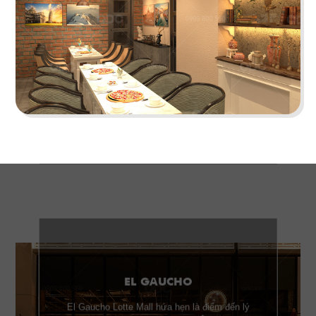
Highlands Sunwah do QDC Design & Build thi
công sở hữu không gian hai mặt tiền rộng rãi
cùng phong cách thiết kế hiện đại, sang trọng.
Chi tiết
EL GAUCHO
El Gaucho Lotte Mall hứa hẹn là điểm đến lý