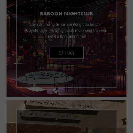
BABOON NIGHTCLUB
Lấy cảm hứng từ sự sôi động của bộ phim
Coyote Ugly (Mỹ), nightclub mô phỏng trọn vẹn
nét cá tính, mạnh mẽ
Chi tiết