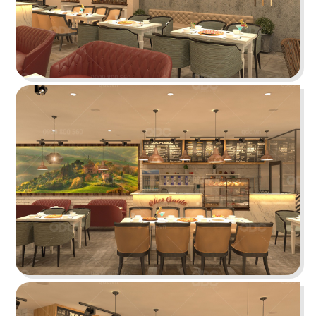
KATINAT WATERBUS
Dự án được chúng tôi hoàn thiện gấp rút trong 35
ngày, mang đến một không gian thưởng thức
cafe - trà sữa ấn tượng
Chi tiết