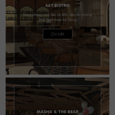
667 BISTRO
Mang phong cách bán cổ điển, xen lẫn trường
phái nghệ thuật Art Décor
Chi tiết
MASHA & THE BEAR