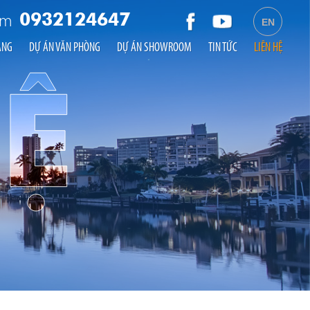
am
0932124647
EN
ÀNG
DỰ ÁN VĂN PHÒNG
DỰ ÁN SHOWROOM
TIN TỨC
LIÊN HỆ