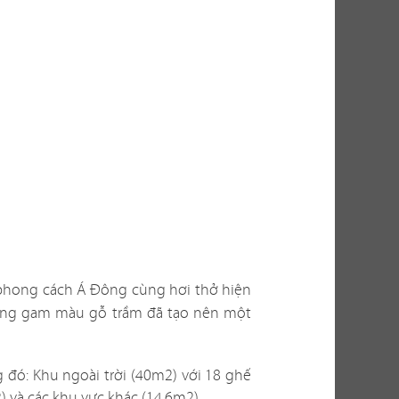
thu hút khách
thực tế, việc
ến nhiều yếu
g? Có phù hợp
n thi công ra
 phong cách Á Đông cùng hơi thở hiện
bài toán không
a cùng gam màu gỗ trầm đã tạo nên một
cho bạn những
g đó: Khu ngoài trời (40m2) với 18 ghế
 và các khu vực khác (14.6m2).