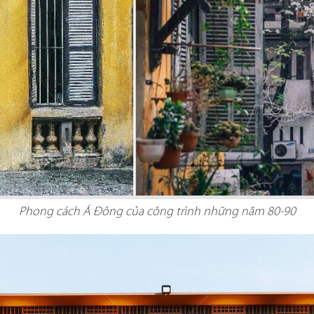
Phong cách Á Đông của công trình những năm 80-90
FFEE
hi công sở hữu
El Gaucho Lott
g cách thiết kế
nghiệm ẩm 