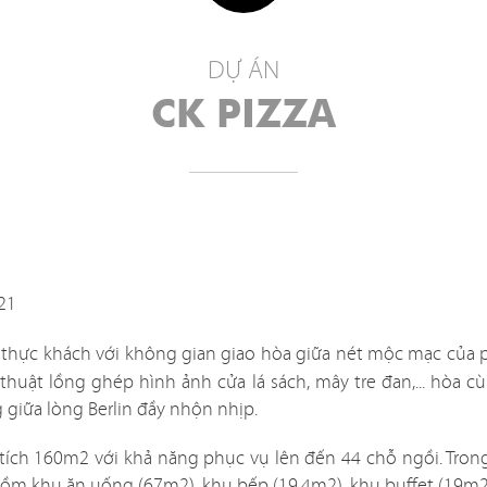
DỰ ÁN
DỰ ÁN
NHÀ HÀNG
CK PIZZA
an nội thất được thiết kế tinh tế và đẹp mắt vừa là yếu tố 
 hiện phong cách chủ đạo của mỗi nhà hàng. Tuy nhiên trên 
iết kế một nhà hàng
không hề đơn giản, bạn phải xem xét đ
ông như: cách bố trí nội thất có khoa học và tiện nghi khôn
an mặt bằng và môi trường xung quanh? Chi phí và thời gia
21
ó phù hợp với ngân sách và mong muốn của bạn?
g” thực khách với không gian giao hòa giữa nét mộc mạc của
t để tìm ra giải pháp hài hòa tất cả các yếu tố trên là một 
 thuật lồng ghép hình ảnh cửa lá sách, mây tre đan,... hò
t, vì vậy hãy để chúng tôi đồng hành cùng bạn, mang đến 
giữa lòng Berlin đầy nhộn nhịp.
iết kế hiệu quả và kinh tế nhất!
 tích 160m2 với khả năng phục vụ lên đến 44 chỗ ngồi. Tron
——————————–
ồm khu ăn uống (67m2), khu bếp (19.4m2), khu buffet (19m2)