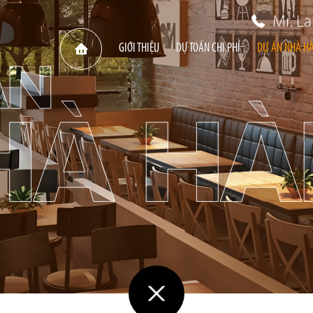
Mr. L
GIỚI THIỆU
DỰ TOÁN CHI PHÍ
DỰ ÁN NHÀ H