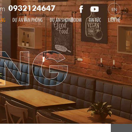
am
0932124647
EN
ÀNG
DỰ ÁN VĂN PHÒNG
DỰ ÁN SHOWROOM
TIN TỨC
LIÊN HỆ