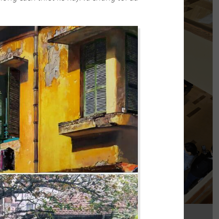
PHÊ LA
của chúng tôi, Phê La - Biên Hòa tọa lạc trên
con đường Võ Thị Sáu sầm uất...
Chi tiết