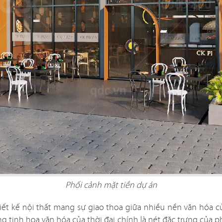
Phối cảnh mặt tiền dự án
ết kế nội thất mang sự giao thoa giữa nhiều nền văn hóa 
 tinh hoa văn hóa của thời đại chính là nét đặc trưng của ph