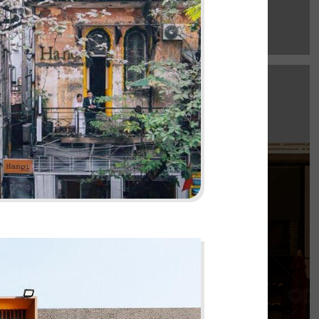
EL GAUCHO
e Mall hứa hẹn là điểm đến lý tưởng cho trải
thực Âu đỉnh cao mang phong cách công
nghiệp độc đáo