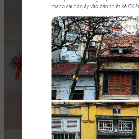
mang cái hồn ấy vào bản thiết kế CK P
BẮC KIM THA
Nhà hàng Bắc Kim Thang được thiết kế theo 
Nam dân gian đương đại...
Chi tiết