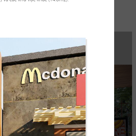
hi công:
INAT WATERBUS
húng tôi hoàn thiện gấp rút trong 35 ngày,
 không gian thưởng thức cafe - trà sữa ấn
tượng