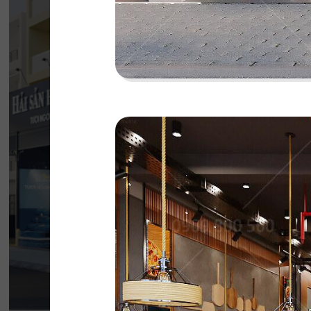
HẢI SẢN HOÀNG
Đội ngũ thiết kế QDC đã khéo léo kết hợp 
phong cách Địa Trung Hải với vẻ đẹp thanh l
của Indochine
Chi tiết