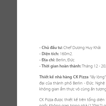
Một không gi
hàng vừa thể
Chef Dương Huy Khải
- Chủ đầu tư:
xây dựng th
160m2.
- Diện tích:
tố khi thi c
Berlin, Đức
- Địa chỉ:
với không gi
Tháng 12 - 20
- Thời gian hoàn thành:
sao? Liệu c
“lấy lòn
Thiết kế nhà hàng CK Pizza
Chúng tôi biế
đại của thành phố Berlin - Đức. Nghệ
dễ giải quyế
không gian ẩm thực vô cùng ấn tượng 
phương án th
CK Pizza được thiết kế trên tổng diện
ngồi; Không gian trong nhà (120m2) g