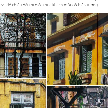
izza để chiêu đãi thị giác thực khách một cách ấn tượng.
NG
phong cách Việt
Dự án mới nhất 