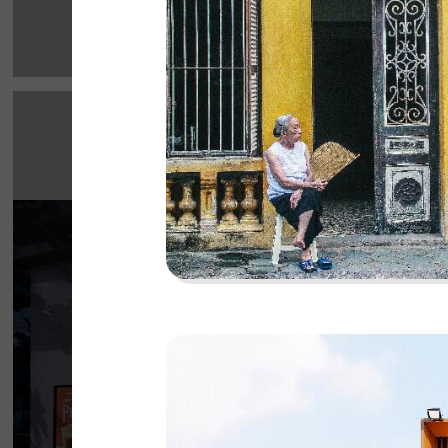
HIGHLANDS CO
Highlands Sunwah do QDC Design & Build t
không gian hai mặt tiền rộng rãi cùng phon
hiện đại, sang trọng.