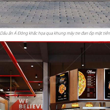
 GIA
Dấu ấn Á Đông khắc họa qua khung mây tre đan ốp mặt tiền
nét đặc trưng
QDC rất hân hạ
ịch, sang trọng
dự án tổng thầu