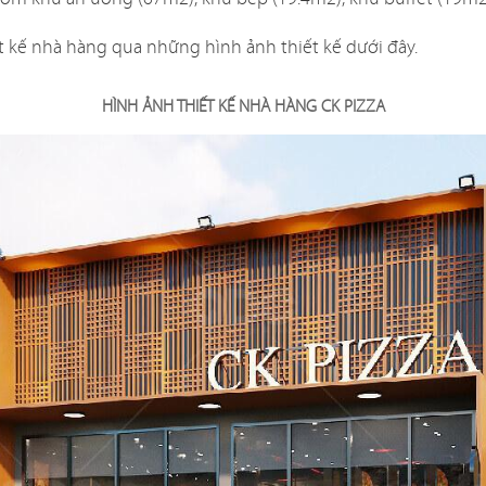
dự án nhà hàng do QDC Design & Build trực tiếp thiết kế và t
kế nhà hàng qua những hình ảnh thiết kế dưới đây.
HÌNH ẢNH THIẾT KẾ NHÀ HÀNG CK PIZZA
ẬU CÓ
KAT
Dự án được c
đáo, xen lẫn hơi
mang đến một
Nam đặc trưng