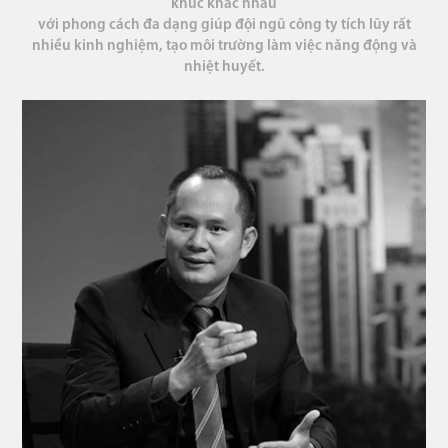
khúc khác nhau
với phong cách đa dạng giúp đội ngũ công ty tích lũy rất
nhiều kinh nghiệm, tạo môi trường làm việc năng động và
nhiệt huyết.