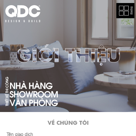
EN
GIỚI
THIỆU
DỰ
TOÁN
CHI
PHÍ
VỀ CHÚNG TÔI
DỰ
Tên giao dịch