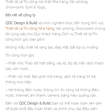
Thiết kế và Thi công nội thất Nhà hàng, Văn phòng,
ÁN
Showroom, Gym & Yoga,...
Đôi nét về công ty
SHOWROOM
QDC Design & Build
với kinh nghiệm thực tiễn trong lĩnh vực
Thiết kế và Thi công Nhà hàng
, Văn phòng, Showroom chúng
TIN
tôi cung cấp cho Quý khách hàng Dịch vụ Thiết kế và Thi
công trọn gói, bao gồm:
TỨC
Những mẫu thiết kế sáng tạo, đẹp mắt, bắt kịp xu hướng
Thi công trọn gói:
LIÊN
– Phần thô: Tháo dỡ mặt bằng, xây tô, ốp lát, trần vách thạch
cao, sơn nước…
HỆ
– Phần nội thất: Bàn ghế nhà hàng, vách kệ trang trí, hệ
thống inox bếp…
– Hệ thống điện nước, thông tin: thi công hệ thống điện,
nước, internet, âm thanh, camera, bảng hiệu quảng cáo…
Đến với
QDC Design & Build
, bạn có thể hoàn toàn yên tâm
về bước khởi đầu hoàn thiện và chỉnh chu, tạo điều kiện