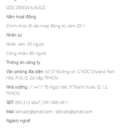
ÁN
QDC DESIGN & BUILD
Năm hoạt động
NHÀ
Chính thức đi vào hoạt động từ năm 2011
Nhân sự
HÀNG
Nhân viên: 30 người
Công nhân: 80 người
DỰ
Thông tin công ty
ÁN
Văn phòng đại diện:
Số 07 Đường số 12 KDC Cityland Park
Hills, P.10, Q. Gò Vấp, TP.HCM
VĂN
Nhà xưởng :
114/11 Tô Ngọc Vân, P. Thạnh Xuân, Q. 12,
TP.HCM
PHÒNG
SĐT:
093 212 4647 | 091 888 4911
Mail:
lam.qdc@gmail.com - dat.qdc@gmail.com
DỰ
Ngành nghề