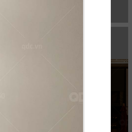
EL GAUCHO
e Mall hứa hẹn là điểm đến lý tưởng cho trải
thực Âu đỉnh cao mang phong cách công
nghiệp độc đáo