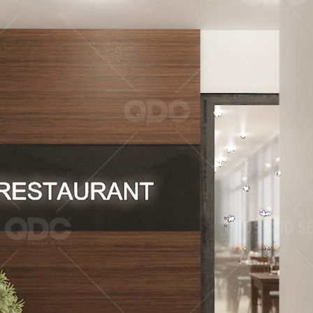
FFEE
hi công sở hữu
El Gaucho Lott
g cách thiết kế
nghiệm ẩm 