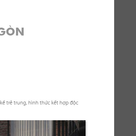
 GÒN
thu hút khách
thực tế, việc
ến nhiều yếu
g? Có phù hợp
n thi công ra
kế trẻ trung, hình thức kết hợp độc
bài toán không
cho bạn những