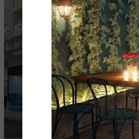
HẢI SẢN HOÀNG
Đội ngũ thiết kế QDC đã khéo léo kết hợp 
phong cách Địa Trung Hải với vẻ đẹp thanh l
của Indochine
Chi tiết