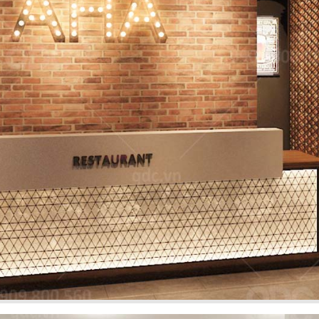
NG
phong cách Việt
Dự án mới nhất 