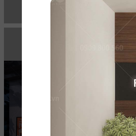
HIGHLANDS CO
Highlands Sunwah do QDC Design & Build t
không gian hai mặt tiền rộng rãi cùng phon
hiện đại, sang trọng.