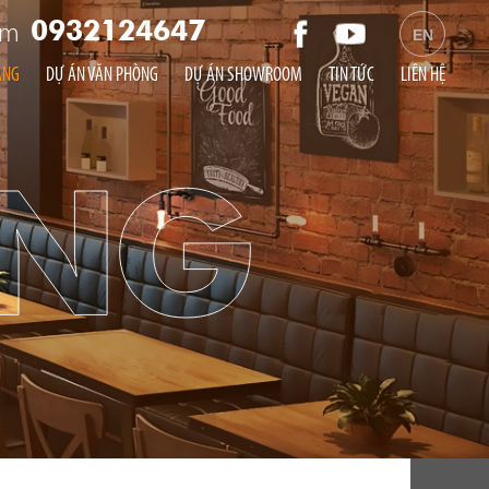
am
0932124647
EN
ÀNG
DỰ ÁN VĂN PHÒNG
DỰ ÁN SHOWROOM
TIN TỨC
LIÊN HỆ