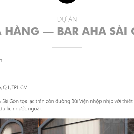
DỰ ÁN
DỰ ÁN
NHÀ HÀNG
 HÀNG – BAR AHA SÀI
an nội thất được thiết kế tinh tế và đẹp mắt vừa là yếu tố 
 hiện phong cách chủ đạo của mỗi nhà hàng. Tuy nhiên trên 
òn
iết kế một nhà hàng
không hề đơn giản, bạn phải xem xét đ
ông như: cách bố trí nội thất có khoa học và tiện nghi khôn
an mặt bằng và môi trường xung quanh? Chi phí và thời gia
, Q.1, TP.HCM
ó phù hợp với ngân sách và mong muốn của bạn?
Sài Gòn tọa lạc trên còn đường Bùi Viện nhộp nhịp với thiết 
t để tìm ra giải pháp hài hòa tất cả các yếu tố trên là một 
du lịch nước ngoài.
t, vì vậy hãy để chúng tôi đồng hành cùng bạn, mang đến 
iết kế hiệu quả và kinh tế nhất!
——————————–