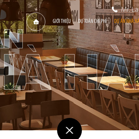
Mr. L
GIỚI THIỆU
DỰ TOÁN CHI PHÍ
DỰ ÁN NHÀ H