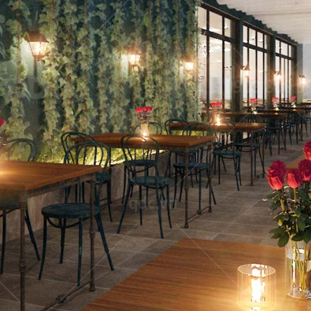
 GIA
nét đặc trưng
QDC rất hân hạ
ịch, sang trọng
dự án tổng thầu