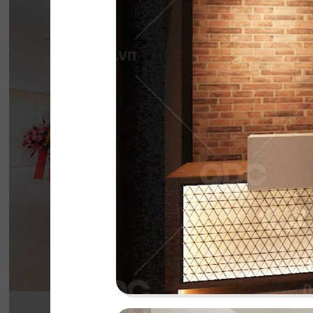
BẮC KIM THA
Nhà hàng Bắc Kim Thang được thiết kế theo 
Nam dân gian đương đại...
Chi tiết