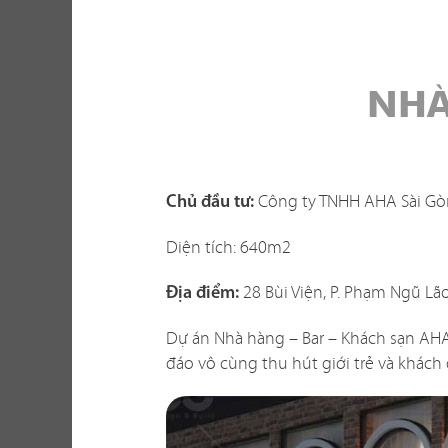
NHÀ
Một không gi
hàng vừa thể
Công ty TNHH AHA Sài G
Chủ đầu tư:
xây dựng th
tố khi thi c
Diện tích: 640m2
với không gi
28 Bùi Viện, P. Phạm Ngũ Lão
sao? Liệu c
Địa điểm:
Dự án Nhà hàng – Bar – Khách sạn AHA 
Chúng tôi biế
đáo vô cùng thu hút giới trẻ và khách 
dễ giải quyế
phương án th