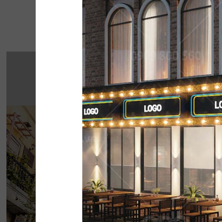
Một số 
THE STREET "NH
CHẤT"
The Street được dựa trên văn hóa vỉa hè độc 
thở của đường phố, mang đến vẻ đẹp Việt 