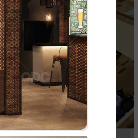
PHÊ LA
của chúng tôi, Phê La - Biên Hòa tọa lạc trên
con đường Võ Thị Sáu sầm uất...
Chi tiết