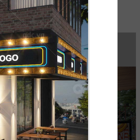
hi công:
INAT WATERBUS
húng tôi hoàn thiện gấp rút trong 35 ngày,
 không gian thưởng thức cafe - trà sữa ấn
tượng