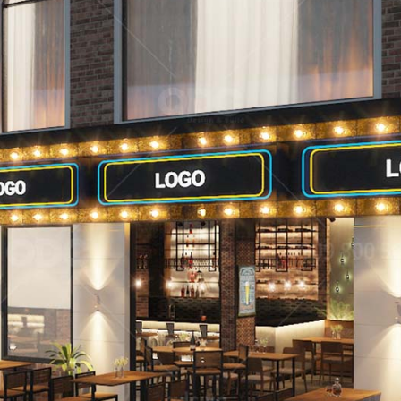
dự án nhà hàng do QDC Design & Build trực tiếp thiết kế và t
ẬU CÓ
KAT
Dự án được c
đáo, xen lẫn hơi
mang đến một
Nam đặc trưng