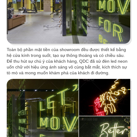
Chi tiết
Toàn bộ phần mặt tiền của showroom đều được thiết kế bằng
hệ cửa kính trong suốt, tạo sự thông thoáng và có chiều sâu.
Để thu hút sự chú ý của khách hàng, QDC đã sử đèn led neon
uốn chữ với hiệu ứng ánh sáng vô cùng bắt mắt, kích thích sự
tò mò và mong muốn khám phá của khách đi đường.
F.A.M STUDIO
F.A.M theo phong cách Nhật Bản được bố trí
theo nhiều concept mới lạ, độc đáo mang đến làn
gió mới cho gia đình Việt
Chi tiết