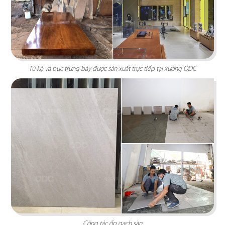
VINFAST
Showroom VinFast Bến Tre được thiết kế với
phong cách hiện đại, tạo sự thoải mái, dễ dàng
tiếp cận với khách hàng...
Tủ kệ và bục trưng bày được sản xuất trực tiếp tại xưởng QDC
Chi tiết
TRẦM HƯƠNG AN TÂM
Công tác ốp gạch sàn