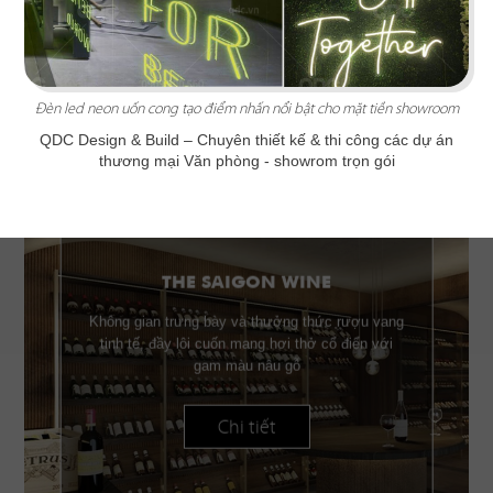
Đèn led neon uốn cong tạo điểm nhấn nổi bật cho mặt tiền showroom
QDC Design & Build
– Chuyên thiết kế & thi công các dự án
thương mại Văn phòng - showrom trọn gói
THE SAIGON WINE
Không gian trưng bày và thưởng thức rượu vang
tinh tế, đầy lôi cuốn mang hơi thở cổ điển với
gam màu nâu gỗ
Chi tiết