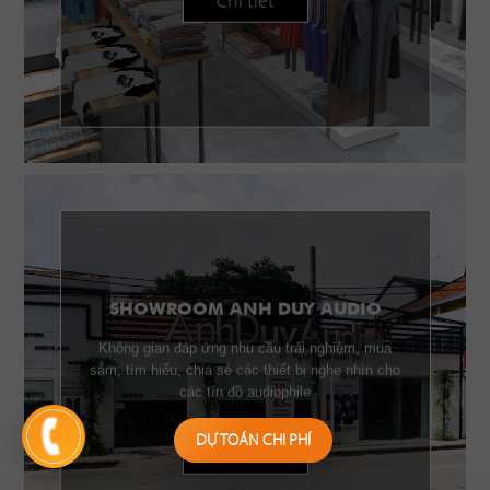
Chi tiết
SHOWROOM ANH DUY AUDIO
Không gian đáp ứng nhu cầu trải nghiệm, mua
sắm, tìm hiểu, chia sẻ các thiết bị nghe nhìn cho
các tín đồ audiophile
DỰ TOÁN CHI PHÍ
Chi tiết