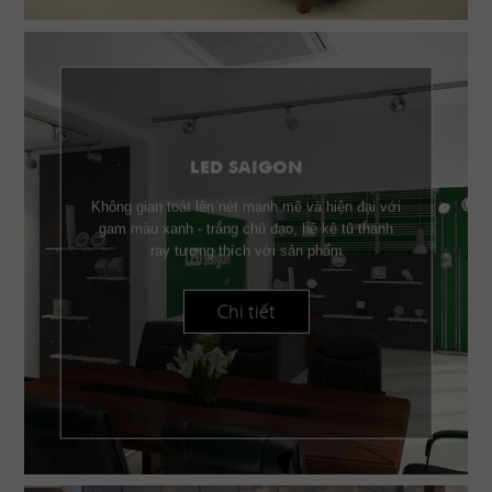
LED SAIGON
Không gian toát lên nét mạnh mẽ và hiện đại với
gam màu xanh - trắng chủ đạo, hệ kệ tủ thanh
ray tương thích với sản phẩm
Chi tiết