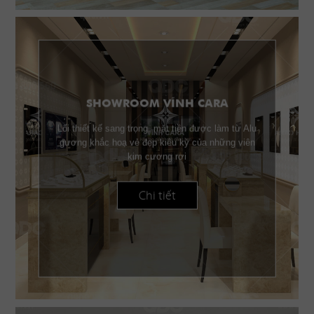
SHOWROOM VĨNH CARA
Lối thiết kế sang trọng, mặt tiền được làm từ Alu
gương khắc hoạ vẻ đẹp kiêu kỳ của những viên
kim cương rơi
Chi tiết