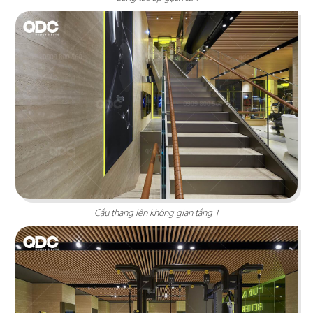
Thiết kế showroom trầm hương theo phong cách
Indochine sang trọng, tinh tế.
Chi tiết
Cầu thang lên không gian tầng 1
SPA HOA HƯỚNG DƯƠNG
Thiết kế theo phong cách Mid-century modern vớ