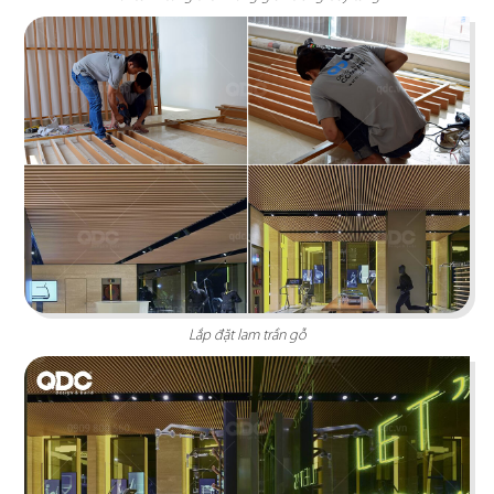
Chi tiết
Lắp đặt lam trần gỗ
AQ GOURMET
Thiết kế mang phong cách hiện đại với gam màu
trắng và xám làm chủ đạo tạo nên sự sang trọng,
tinh tế.