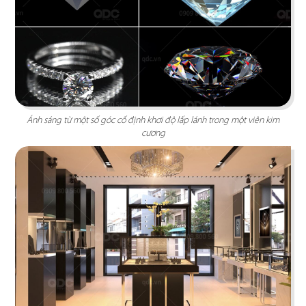
Ánh sáng từ một số góc cố định khơi độ lấp lánh trong một viên kim
cương
THE SAIGON WINE
Không gian trưng bày và thưởng thức rượu vang
tinh tế, đầy lôi cuốn mang hơi thở cổ điển với
gam màu nâu gỗ
Chi tiết