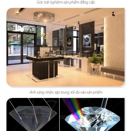
Chi tiết
Góc trải nghiệm sản phẩm đẳng cấp
F.A.M STUDIO
Ánh sáng nhấn, tập trung tối đa vào sản phẩm
F.A.M theo phong cách Nhật Bản được bố trí
theo nhiều concept mới lạ, độc đáo mang đến làn
gió mới cho gia đình Việt
Chi tiết