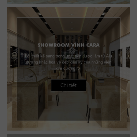
SHOWROOM VĨNH CARA
Lối thiết kế sang trọng, mặt tiền được làm từ Alu
gương khắc hoạ vẻ đẹp kiêu kỳ của những viên
kim cương rơi
Chi tiết