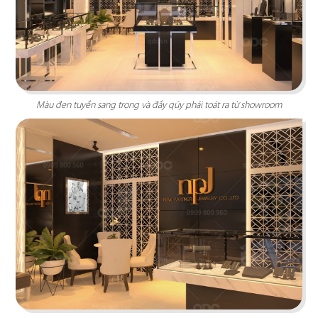
Chi tiết
Màu đen tuyền sang trọng và đầy qúy phái toát ra từ showroom
AQ GOURMET
Thiết kế mang phong cách hiện đại với gam màu
trắng và xám làm chủ đạo tạo nên sự sang trọng,
tinh tế.