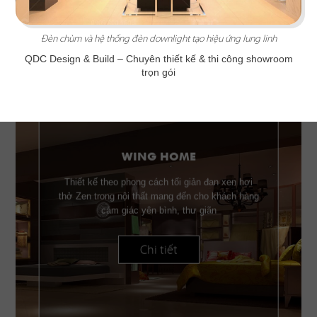
Đèn chùm và hệ thống đèn downlight tạo hiệu ứng lung linh
QDC Design & Build –
Chuyên thiết kế & thi công showroom
trọn gói
WING HOME
Thiết kế theo phong cách tối giản đan xen hơi
thở Zen trong nội thất mang đến cho khách hàng
cảm giác yên bình, thư giãn
Chi tiết