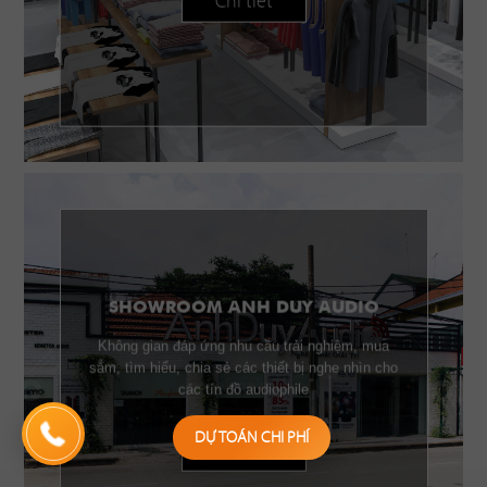
Chi tiết
SHOWROOM ANH DUY AUDIO
Không gian đáp ứng nhu cầu trải nghiệm, mua
sắm, tìm hiểu, chia sẻ các thiết bị nghe nhìn cho
các tín đồ audiophile
DỰ TOÁN CHI PHÍ
Chi tiết