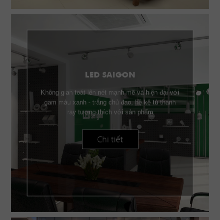
LED SAIGON
Không gian toát lên nét mạnh mẽ và hiện đại với
gam màu xanh - trắng chủ đạo, hệ kệ tủ thanh
ray tương thích với sản phẩm
Chi tiết