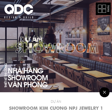
EN
GIỚI
THIỆU
DỰ
TOÁN
CHI
PHÍ
DỰ ÁN
DỰ ÁN
DỰ
SHOWROOM KIM CƯƠNG NPJ JEWELRY 1
SHOWROOM