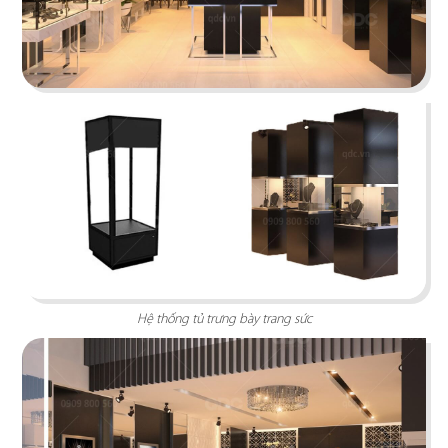
VINFAST
Showroom VinFast Bến Tre được thiết kế với
phong cách hiện đại, tạo sự thoải mái, dễ dàng
tiếp cận với khách hàng...
Chi tiết
Hệ thống tủ trưng bày trang sức
TRẦM HƯƠNG AN TÂM