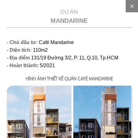
EN
DỰ ÁN
MANDARINE
GIỚI
- Chủ đầu tư:
Café Mandarine
THIỆU
- Diện tích:
110m2
- Địa điểm
131/19 Đường 3/2, P. 11, Q.10, Tp.HCM
DỰ
- Hoàn thành
:
5/2021
TOÁN
HÌNH ẢNH THIẾT KẾ QUÁN CAFÉ MANDARINE
CHI
PHÍ
DỰ