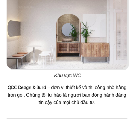
73
74
KOBE LEGEND
L'MANT VÕ VĂN TẦN
Nhà hàng Nhật
Café
75
76
OVENMARU
ANRAKUTEI
Khu vực WC
Nhà hàng Hàn
Lẩu nướng Nhật Bản
QDC Design & Build
–
đơn vị thiết kế và thi công nhà hàng
trọn gói. Chúng tôi tự hào là người bạn đồng hành đáng
tin cậy của mọi chủ đầu tư.
77
78