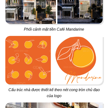
ÁN
01
02
NHÀ
BAOZ DIMSUM
VEE AYY FOOD
Phối cảnh mặt tiền Café Mandarine
Nhà hàng Hoa
Nhà hàng - Cafe
HÀNG
DỰ
ÁN
03
04
PAT KAO THAI - MỸ THO
SAKURA
VĂN
Nhà hàng Thái
Nhà hàng Nhật
PHÒNG
Cấu trúc nhà được thiết kế theo nét cong tròn chủ đạo
của logo
DỰ