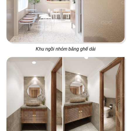
65
66
CAFE 1987
NGUYÊN SINH EST.1942
Khu ngồi nhóm băng ghế dài
Cafe sân vườn
Bistro
67
68
LE STEAK
CƠM NIÊU VĨNH LONG
Nhà hàng Âu
Nhà hàng Việt