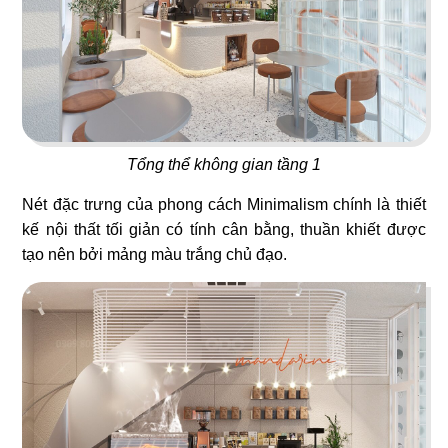
ORIFOOD - LÊ VĂN SỸ
LA VISTA
BBQ & Hotpot
Nhà hàng Âu
Tổng thể không gian tầng 1
11
12
YUMMY BABOON
MASHA & THE BEAR
Nét đặc trưng của phong cách Minimalism chính là thiết
Gà rán
Buffet
kế nội thất tối giản có tính cân bằng, thuần khiết được
tạo nên bởi mảng màu trắng chủ đạo.
13
14
MARINA
CK PIZZA
Coffee
Nhà hàng Âu