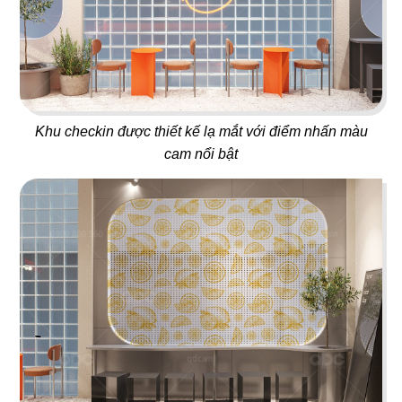
Juice Bar
Bar
Khu checkin được thiết kế lạ mắt với điểm nhấn màu
29
30
cam nổi bật
ICE CREAM
YUMMY CHICKEN
Tiệm kem
Thức ăn nhanh
31
32
BREAKING DAWN
SUNSHINE BOUTIQUE
Nhà hàng Hàn
Nhà hàng - Showroom