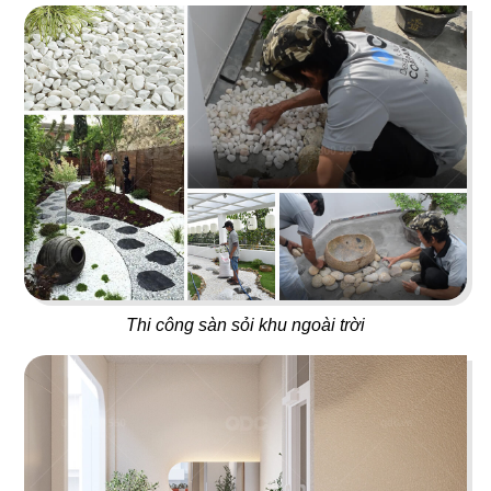
LỘ THIÊN QUÁN
STEAK HOUSE
Quán nhậu
Nhà hàng Âu
61
62
KANOUAN KATSU
VIETNAM HOUSE
Nhà hàng Mì Soba
Nhà hàng Việt
Thi công sàn sỏi khu ngoài trời
63
64
CHARM
A MÀ KITCHEN
Bistro & Cafe
Nhà hàng Hongkong