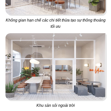
55
56
PHƯƠNG MINH GARDEN
TEMUJIN
Không gian hạn chế các chi tiết thừa tạo sự thông thoáng
Dessert & Bistro Cafe
Nhà hàng Hàn Quốc
tối ưu
57
58
SHP GOURMET
SEVEN CAFE
Trường đào tạo F&B
Cafe Nhật Bản
Khu sàn sỏi ngoài trời
59
60