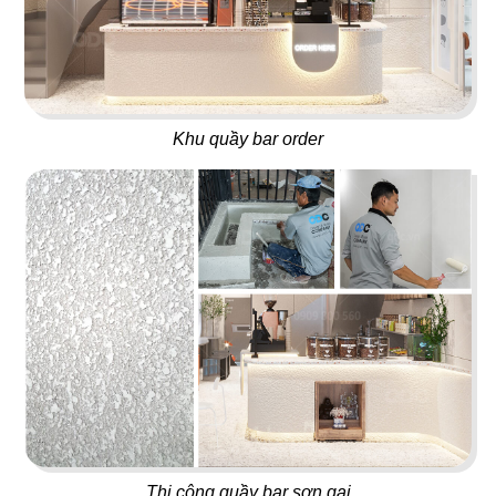
15
16
Khu quầy bar order
TEXAS
BABOON
Nhà hàng
Nightclub
17
18
5 SAO
667 BISTRO
Nhà hàng Việt
Rooftop
Thi công quầy bar sơn gai