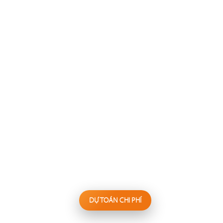
137
138
FESTINA LENTE
WAKEMI
Nhà hàng Âu
Nhà hàng Nhật
139
140
KANNA
BIỂN SƯƠNG
Nhà hàng Nhật
Hấp thủy nhiệt
DỰ TOÁN CHI PHÍ