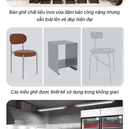
Bàn ghế chất liệu inox vừa đảm bảo công năng nhưng
vẫn toát lên vẻ đẹp hiện đại
34
33
DON CHICKEN LONG
MANDARINE
KHÁNH
Coffee & Tea
Nhà hàng Hàn
35
36
Các kiểu ghế được thiết kế sử dụng trong không gian
NÓC NHÀ
ĐẠI ĐƯỜNG TRÂN TUYỂN
Quán nhậu
Nhà hàng Hoa