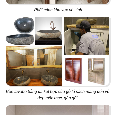
Phối cảnh khu vực vệ sinh
69
70
BANGKOK BBQ
MEGUSTAS
Lẩu nướng Thái Lan
Café & Nail
71
72
BANGKOK KITCHEN
SIK DAK FOOK
Nhà hàng Thái
Nhà hàng Dimsum
Bồn lavabo bằng đá kết hợp của gỗ lá sách mang đến vẻ
đẹp mộc mạc, gần gũi