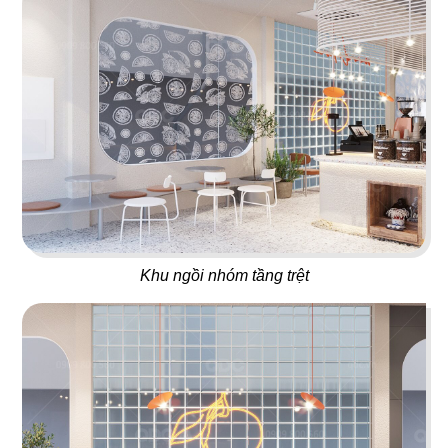
23
24
NO NÊ
HOÀNG NGỌC
Nhà hàng Âu
Beach Bar
25
26
OPA GREEK
BEIRUT
Nhà hàng Âu
Nhà hàng Âu
Khu ngồi nhóm tầng trệt
27
28
SWEET HOUSE
BABOON CLUB