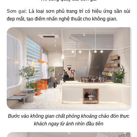
Sơn gai:
Là loại sơn phủ trang trí có hiệu ứng sần sùi
19
20
đẹp mắt, tạo điểm nhấn nghệ thuật cho không gian.
T COFFEE
BUFFET SUSHI
Cafe
Nhà hàng Nhật
21
22
HIKARI
MYUNG TAE MYUNG GA
Nhà hàng Nhật
Nhà hàng Hàn
Bước vào không gian chất phóng khoáng chào đón thực
khách ngay từ ánh nhìn đầu tiên