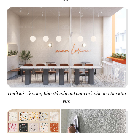
48
47
THÁI CONCEPT - SIK DAK
WHAT THE PHỞ
FOOK
Nhà hàng Việt
Nhà hàng Thái
Thiết kế sử dụng bàn đá mài hạt cam nối dài cho hai khu
49
50
vực
KASAPOCHI
LẨU XÔNG HƠI
Nhà hàng Nhật
Hấp thuỷ nhiệt