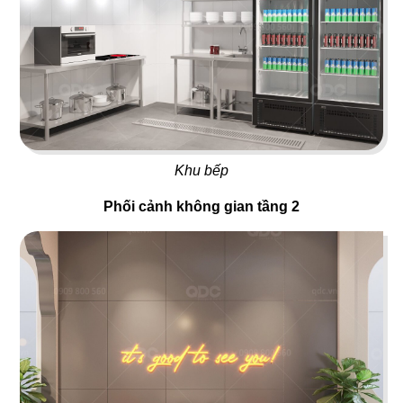
37
38
FLYFOOD
DON CHICKEN
Nhà hàng Việt
Gà rán Hàn Quốc
Khu bếp
Phối cảnh không gian tầng 2
39
40
BAMBODA POCHA
7 GÀ
Quán nhậu Hàn
Nhà hàng Việt