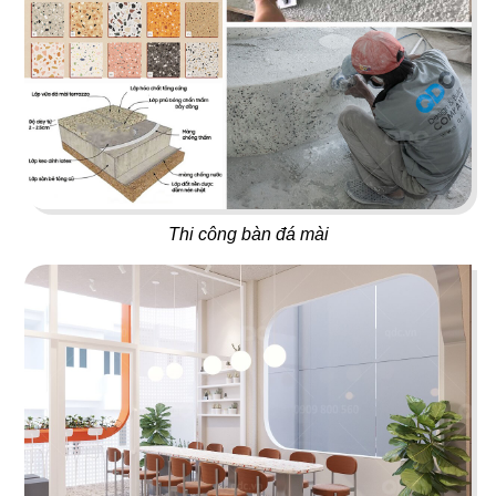
51
52
ĂN ĐƯỢC PHÚC PARADISE
THE REX
Dimsum Hotpot & BBQ
Food & Lounge
Thi công bàn đá mài
53
54
SUSHI MASA
LAN KWAI FONG
Nhà hàng Nhật
Beer Club