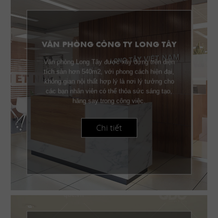
VĂN PHÒNG CÔNG TY LONG TÂY
Văn phòng Long Tây được xây dựng trên diện
tích sàn hơn 540m2, với phong cách hiện đại,
không gian nội thất hợp lý là nơi lý tưởng cho
các bạn nhân viên có thể thỏa sức sáng tạo,
hăng say trong công việc.
Chi tiết