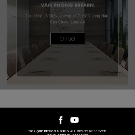
VĂN PHÒNG RRFARN
Địa điểm: Lô M6B, đường số 7, KCN Long Hậu,
Cần Giuộc, Long An
Chi tiết
2017
QDC DESIGN & BUILD
. ALL RIGHTS RESERVED.