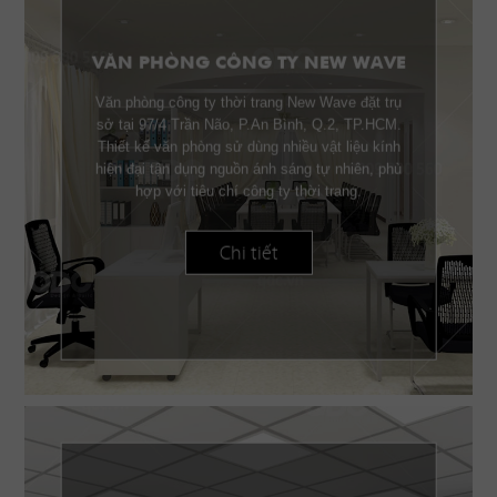
VĂN PHÒNG CÔNG TY NEW WAVE
Văn phòng công ty thời trang New Wave đặt trụ
sở tại 97/4 Trần Não, P.An Bình, Q.2, TP.HCM.
Thiết kế văn phòng sử dùng nhiều vật liệu kính
hiện đại tận dụng nguồn ánh sáng tự nhiên, phù
hợp với tiêu chí công ty thời trang.
Chi tiết