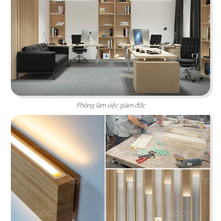
INCICO
Phong cách hiện đại, nội thất hướng đến sự đơn
giản và tinh gọn mang lại một môi trường làm
việc thoải mái
Chi tiết
Phòng làm việc giám đốc
ELMICH