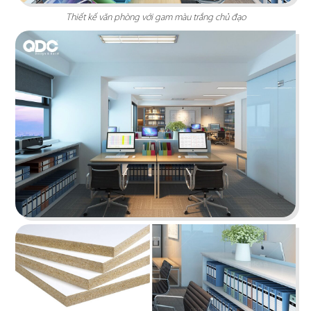
Thiết kế văn phòng với gam màu trắng chủ đạo
IMV OFFICE
Lấy cảm hứng từ hình khối lạ mắt mang đến
không gian làm việc thật độc đáo
Chi tiết