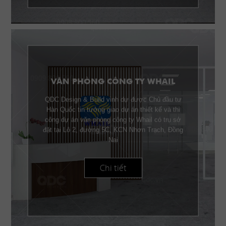
VĂN PHÒNG CÔNG TY WHAIL
QDC Design & Build vinh dự được Chủ đầu tư
Hàn Quốc tin tưởng giao dự án thiết kế và thi
công dự án văn phòng công ty Whail có trụ sở
đặt tại Lô 2, đường 5C, KCN Nhơn Trạch, Đồng
Nai
Chi tiết