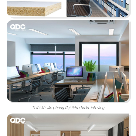
D.A.K.Y
Vách ngăn thô được loại bỏ hoàn toàn giúp tiết
kiệm diện tích và mở ra một môi trường làm việc
thoáng đãng
Chi tiết
Thiết kế văn phòng đạt tiêu chuẩn ánh sáng