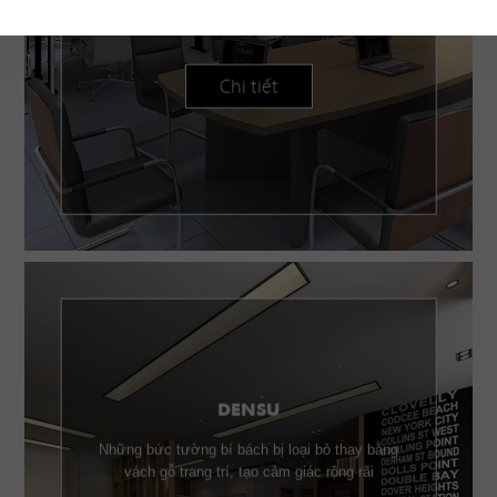
mang đến không gian tràn đầy năng lượng, tạo
nguồn cảm hứng sáng tạo
Chi tiết
DENSU
Những bức tường bí bách bị loại bỏ thay bằng
vách gỗ trang trí, tạo cảm giác rộng rãi