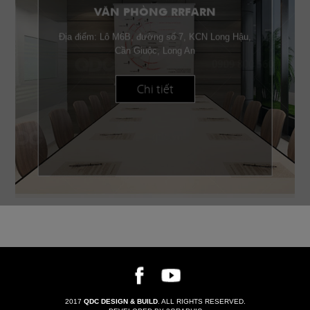
VĂN PHÒNG RRFARN
Địa điểm: Lô M6B, đường số 7, KCN Long Hậu,
Cần Giuộc, Long An
Chi tiết
2017
QDC DESIGN & BUILD
. ALL RIGHTS RESERVED.