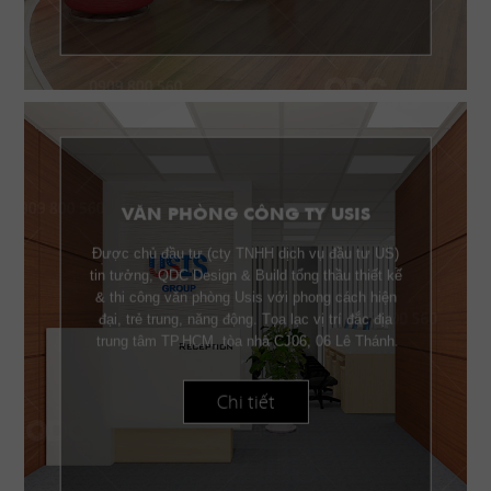
VĂN PHÒNG CÔNG TY USIS
Được chủ đầu tư (cty TNHH dịch vụ đầu tư US)
tin tưởng, QDC Design & Build tổng thầu thiết kế
& thi công văn phòng Usis với phong cách hiện
đại, trẻ trung, năng động. Tọa lạc vị trí đắc địa
trung tâm TP.HCM, tòa nhà CJ06, 06 Lê Thánh
Tôn Q.1, Usis được trang bị nội thất gỗ cao cấp
phù hợp với từng công năng sử dụng.
Chi tiết