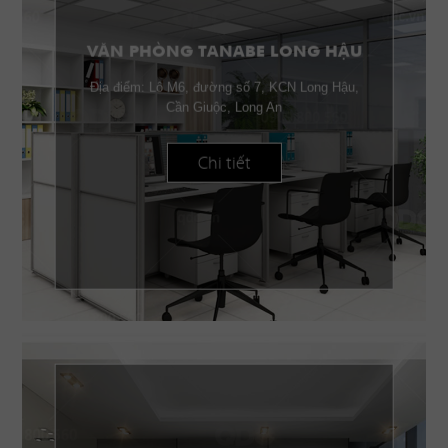
VĂN PHÒNG TANABE LONG HẬU
Địa điểm: Lô M6, đường số 7, KCN Long Hậu,
Cần Giuộc, Long An
Chi tiết