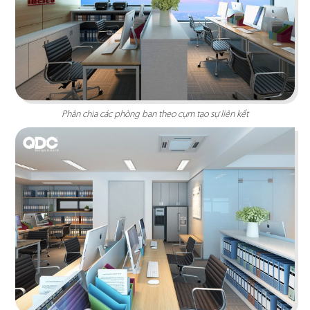
THE SAND ENTERTAINMENT
Không gian làm việc của diễn viên Trương Minh
Phân chia các phòng ban theo cụm tạo sự liên kết
Cường (Lật mặt 7) được thiết kế theo phong
cách hiện đại pha trộn "bố già"...
Chi tiết