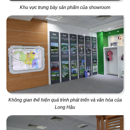
Khu vực trưng bày sản phẩm của showroom
37
38
FLYFOOD
DON CHICKEN
Nhà hàng Việt
Gà rán Hàn Quốc
39
40
BAMBODA POCHA
7 GÀ
Quán nhậu Hàn
Nhà hàng Việt
Không gian thể hiện quá trình phát triển và văn hóa của
Long Hậu