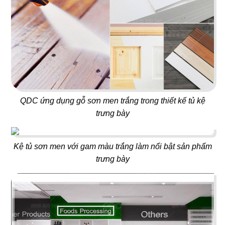
15
16
TEXAS
BABOON
Nhà hàng
Nightclub
QDC ứng dụng gỗ sơn men trắng trong thiết kế tủ kệ
trưng bày
Kệ tủ sơn men với gam màu trắng làm nổi bật sản phẩm
17
18
trưng bày
5 SAO
667 BISTRO
Nhà hàng Việt
Rooftop