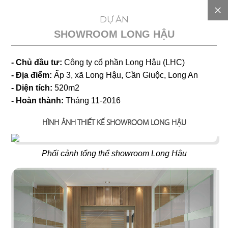
EN
DỰ ÁN
SHOWROOM LONG HẬU
GIỚI
- Chủ đầu tư:
Công ty cổ phần Long Hậu (LHC)
THIỆU
- Địa điểm:
Ấp 3, xã Long Hậu, Cần Giuộc, Long An
- Diện tích:
520m2
DỰ
- Hoàn thành:
Tháng 11-2016
HÌNH ẢNH THIẾT KẾ SHOWROOM LONG HẬU
TOÁN
Phối cảnh tổng thể showroom Long Hậu
CHI
PHÍ
DỰ