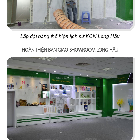
34
33
DON CHICKEN LONG
Lắp đặt bảng thể hiện lịch sử KCN Long Hậu
MANDARINE
KHÁNH
Coffee & Tea
Nhà hàng Hàn
HOÀN THIỆN BÀN GIAO SHOWROOM LONG HẬU
35
36
NÓC NHÀ
ĐẠI ĐƯỜNG TRÂN TUYỂN
Quán nhậu
Nhà hàng Hoa