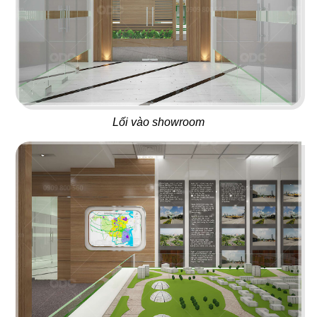
ÁN
01
02
NHÀ
BAOZ DIMSUM
VEE AYY FOOD
Nhà hàng Hoa
Nhà hàng - Cafe
HÀNG
Lối vào showroom
DỰ
ÁN
03
04
PAT KAO THAI - MỸ THO
SAKURA
VĂN
Nhà hàng Thái
Nhà hàng Nhật
PHÒNG
DỰ