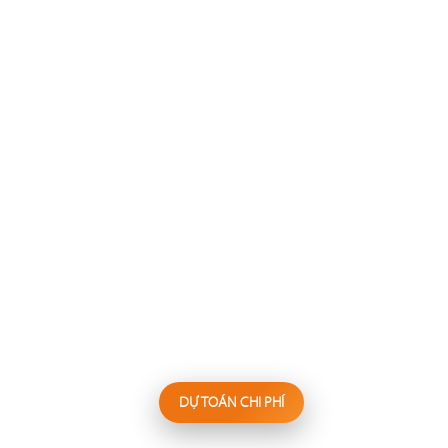
137
138
FESTINA LENTE
WAKEMI
Nhà hàng Âu
Nhà hàng Nhật
139
140
KANNA
BIỂN SƯƠNG
Nhà hàng Nhật
Hấp thủy nhiệt
DỰ TOÁN CHI PHÍ