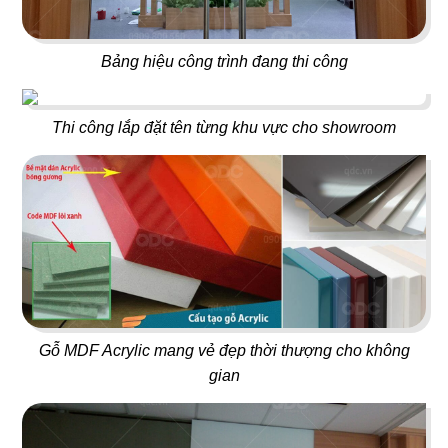
23
24
NO NÊ
HOÀNG NGỌC
Bảng hiệu công trình đang thi công
Nhà hàng Âu
Beach Bar
Thi công lắp đặt tên từng khu vực cho showroom
25
26
OPA GREEK
BEIRUT
Nhà hàng Âu
Nhà hàng Âu
Gỗ MDF Acrylic mang vẻ đẹp thời thượng cho không
gian
27
28
SWEET HOUSE
BABOON CLUB