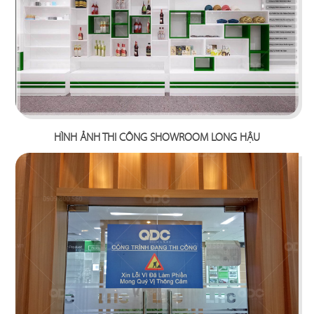
19
20
T COFFEE
BUFFET SUSHI
Cafe
Nhà hàng Nhật
HÌNH ẢNH THI CÔNG SHOWROOM LONG HẬU
21
22
HIKARI
MYUNG TAE MYUNG GA
Nhà hàng Nhật
Nhà hàng Hàn