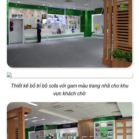
41
42
MOON RIVER
PHÚC KHANG GARDEN
Rooftop Bar
Cafe
43
44
LUTEA
UPTOWN BAR
Cafe - Trà sữa
Bar
Thiết kế bố trí bộ sofa với gam màu trang nhã cho khu
vực khách chờ
45
46
THE LOVER
PASTA PARADISE
Nhà hàng Việt
Nhà hàng Ý