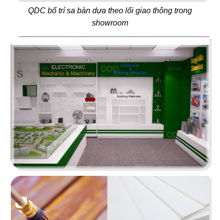
ORIFOOD - LÊ VĂN SỸ
LA VISTA
QDC bố trí sa bàn dựa theo lối giao thông trong
BBQ & Hotpot
Nhà hàng Âu
showroom
11
12
YUMMY BABOON
MASHA & THE BEAR
Gà rán
Buffet
13
14
MARINA
CK PIZZA
Coffee
Nhà hàng Âu