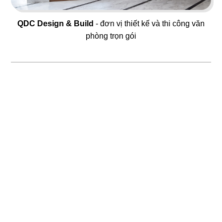
QDC Design & Build
- đơn vị thiết kế và thi công văn
phòng trọn gói
51
52
ĂN ĐƯỢC PHÚC PARADISE
THE REX
Dimsum Hotpot & BBQ
Food & Lounge
53
54
SUSHI MASA
LAN KWAI FONG
Nhà hàng Nhật
Beer Club