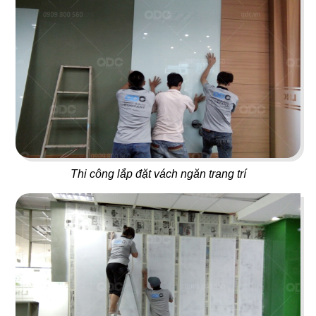
Juice Bar
Bar
29
30
ICE CREAM
YUMMY CHICKEN
Tiệm kem
Thức ăn nhanh
Thi công lắp đặt vách ngăn trang trí
31
32
BREAKING DAWN
SUNSHINE BOUTIQUE
Nhà hàng Hàn
Nhà hàng - Showroom