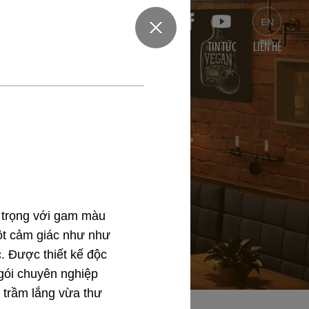
am
0932124647
EN
ÀNG
DỰ ÁN VĂN PHÒNG
DỰ ÁN SHOWROOM
TIN TỨC
LIÊN HỆ
 trọng với gam màu
ột cảm giác như như
. Được thiết kế độc
 gói chuyên nghiệp
 trầm lắng vừa thư