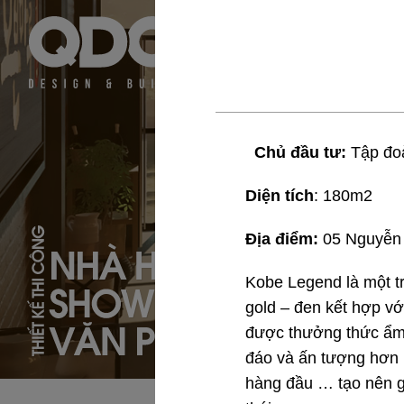
Chủ đầu tư:
Tập đ
Diện tích
: 180m2
Địa điểm:
05 Nguyễn 
Kobe Legend là một t
gold – đen kết hợp v
được thưởng thức ẩm 
đáo và ấn tượng hơn b
hàng đầu … tạo nên g