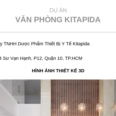
Mr. L
DỰ ÁN
VĂN PHÒNG KITAPIDA
GIỚI THIỆU
DỰ TOÁN CHI PHÍ
DỰ ÁN NHÀ H
y TNHH Dược Phẩm Thiết Bị Y Tế Kitapida
B Sư Vạn Hạnh, P12, Quận 10, TP.HCM
HÌNH ẢNH THIẾT KẾ 3D