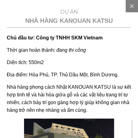
EN
DỰ ÁN
NHÀ HÀNG KANOUAN KATSU
GIỚI
Chủ đầu tư: Công ty TNHH SKM Vietnam
THIỆU
Thời gian hoàn thành:
đang thi công
DỰ
Diện tích: 550m2
Địa điểm: Hòa Phú, TP. Thủ Dầu Một, Bình Dương.
TOÁN
Nhà hàng phong cách Nhật KANOUAN KATSU là sự kết
CHI
hợp tinh tế và hài hòa giữa gỗ và các vật liệu trang trí tự
nhiên, cách bày trí gọn gàng hợp lý giúp không gian nhà
hàng trở nên nhẹ nhàng và ấm cúng.
PHÍ
DỰ