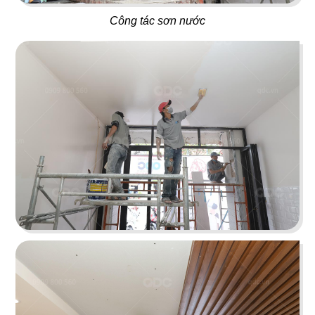
Công tác sơn nước
48
47
THÁI CONCEPT - SIK DAK
WHAT THE PHỞ
FOOK
Nhà hàng Việt
Nhà hàng Thái
49
50
KASAPOCHI
LẨU XÔNG HƠI
Nhà hàng Nhật
Hấp thuỷ nhiệt