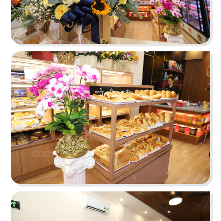
PARIS 1987
CHEZ GUIDO
Nhà hàng Việt Nam
Nhà hàng Ý
79
80
THÁI BBQ
UDIYAN
Lẩu nướng Thái Lan
Nhà hàng Thực Dưỡng
81
82
DESTINY
ĂN ĐƯỢC PHÚC
Beer House
Lẩu nướng Macau