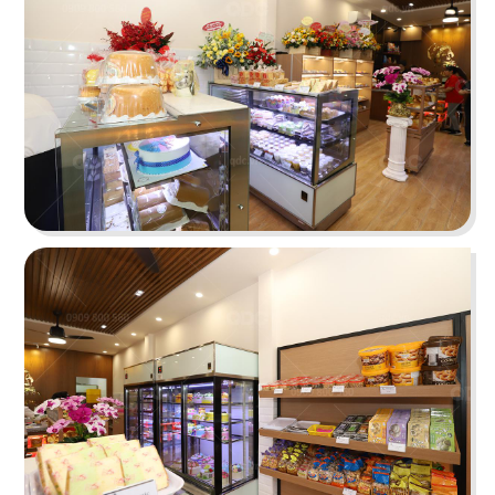
83
84
ĐÔNG NGUYÊN
EBISU
Nhà hàng Cơm gà
Nhà hàng Nhật
85
86
L'MANT NGUYỄN HUỆ
SAIGON XƯA - BERLIN
Café
Nhà hàng Việt