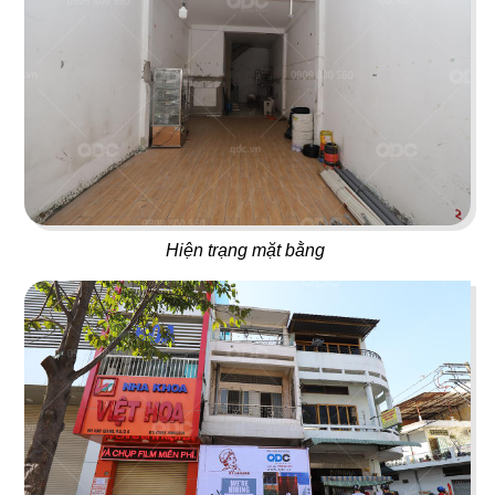
Juice Bar
Bar
29
30
ICE CREAM
YUMMY CHICKEN
Tiệm kem
Thức ăn nhanh
Hiện trạng mặt bằng
31
32
BREAKING DAWN
SUNSHINE BOUTIQUE
Nhà hàng Hàn
Nhà hàng - Showroom