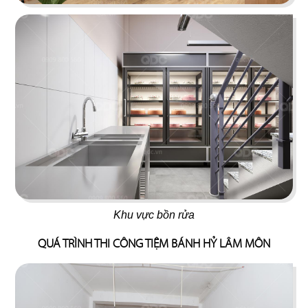
23
24
NO NÊ
HOÀNG NGỌC
Nhà hàng Âu
Beach Bar
25
26
OPA GREEK
BEIRUT
Nhà hàng Âu
Nhà hàng Âu
Khu vực bồn rửa
QUÁ TRÌNH THI CÔNG TIỆM BÁNH HỶ LÂM MÔN
27
28
SWEET HOUSE
BABOON CLUB