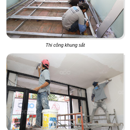
41
42
MOON RIVER
PHÚC KHANG GARDEN
Rooftop Bar
Cafe
Thi công khung sắt
43
44
LUTEA
UPTOWN BAR
Cafe - Trà sữa
Bar
45
46
THE LOVER
PASTA PARADISE
Nhà hàng Việt
Nhà hàng Ý