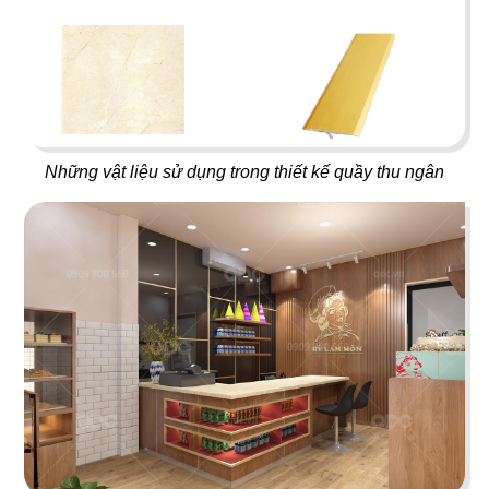
19
20
T COFFEE
BUFFET SUSHI
Cafe
Nhà hàng Nhật
Những vật liệu sử dụng trong thiết kế quầy thu ngân
21
22
HIKARI
MYUNG TAE MYUNG GA
Nhà hàng Nhật
Nhà hàng Hàn