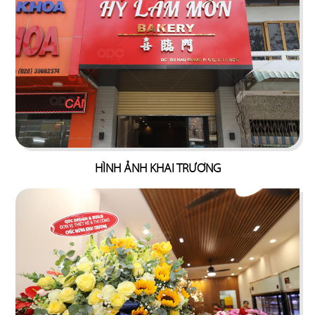
73
74
KOBE LEGEND
L'MANT VÕ VĂN TẦN
Nhà hàng Nhật
Café
75
76
HÌNH ẢNH KHAI TRƯƠNG
OVENMARU
ANRAKUTEI
Nhà hàng Hàn
Lẩu nướng Nhật Bản
77
78