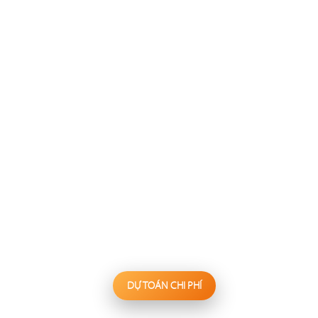
137
138
FESTINA LENTE
WAKEMI
Nhà hàng Âu
Nhà hàng Nhật
139
140
KANNA
BIỂN SƯƠNG
Nhà hàng Nhật
Hấp thủy nhiệt
DỰ TOÁN CHI PHÍ