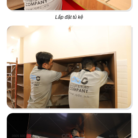
55
56
Lắp đặt tủ kệ
PHƯƠNG MINH GARDEN
TEMUJIN
Dessert & Bistro Cafe
Nhà hàng Hàn Quốc
57
58
SHP GOURMET
SEVEN CAFE
Trường đào tạo F&B
Cafe Nhật Bản
59
60