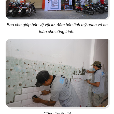
34
Bao che giúp bảo vệ vật tư, đảm bảo tính mỹ quan và an
33
DON CHICKEN LONG
toàn cho công trình.
MANDARINE
KHÁNH
Coffee & Tea
Nhà hàng Hàn
35
36
NÓC NHÀ
ĐẠI ĐƯỜNG TRÂN TUYỂN
Quán nhậu
Nhà hàng Hoa
Công tác ốp lát