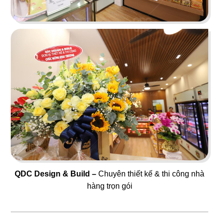
87
88
SUSHI OH
GANGNAM ZONE
Sushi băng chuyền
Bingsu & Cafe
89
90
CHEF MAMMA'S
MARUKIN
Nhà hàng Ý
Nhà hàng Nhật
QDC Design & Build –
Chuyên thiết kế & thi công nhà
hàng trọn gói