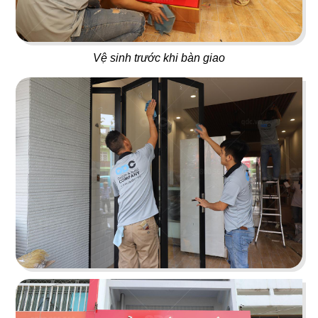
Vệ sinh trước khi bàn giao
65
66
CAFE 1987
NGUYÊN SINH EST.1942
Cafe sân vườn
Bistro
67
68
LE STEAK
CƠM NIÊU VĨNH LONG
Nhà hàng Âu
Nhà hàng Việt