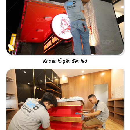
LỘ THIÊN QUÁN
STEAK HOUSE
Quán nhậu
Nhà hàng Âu
61
62
KANOUAN KATSU
VIETNAM HOUSE
Khoan lỗ gắn đèn led
Nhà hàng Mì Soba
Nhà hàng Việt
63
64
CHARM
A MÀ KITCHEN
Bistro & Cafe
Nhà hàng Hongkong