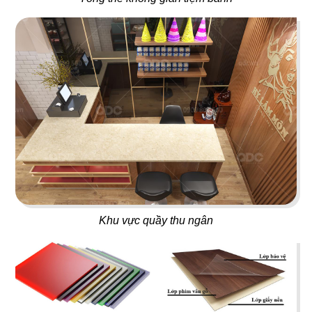
15
16
TEXAS
BABOON
Nhà hàng
Nightclub
17
18
Khu vực quầy thu ngân
5 SAO
667 BISTRO
Nhà hàng Việt
Rooftop