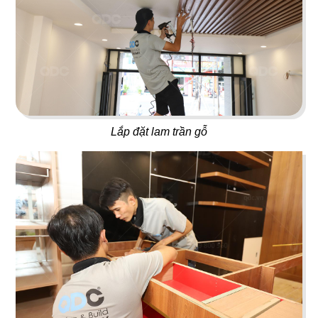
51
52
ĂN ĐƯỢC PHÚC PARADISE
THE REX
Dimsum Hotpot & BBQ
Food & Lounge
Lắp đặt lam trần gỗ
53
54
SUSHI MASA
LAN KWAI FONG
Nhà hàng Nhật
Beer Club