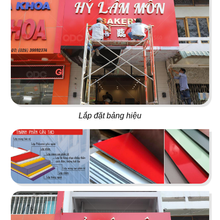
69
70
BANGKOK BBQ
MEGUSTAS
Lẩu nướng Thái Lan
Café & Nail
Lắp đặt bảng hiệu
71
72
BANGKOK KITCHEN
SIK DAK FOOK
Nhà hàng Thái
Nhà hàng Dimsum