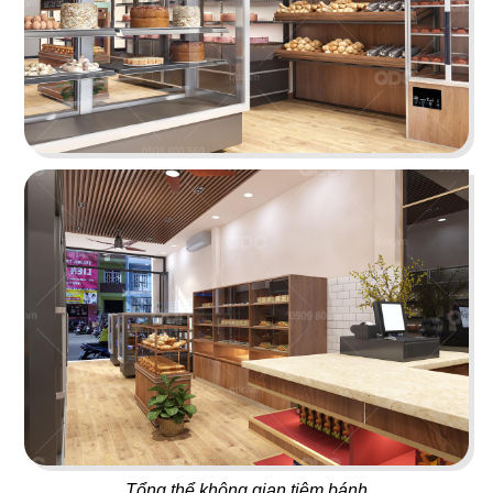
ORIFOOD - LÊ VĂN SỸ
LA VISTA
BBQ & Hotpot
Nhà hàng Âu
11
12
YUMMY BABOON
MASHA & THE BEAR
Gà rán
Buffet
13
14
MARINA
CK PIZZA
Coffee
Nhà hàng Âu
Tổng thể không gian tiệm bánh