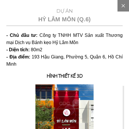
EN
DỰ ÁN
HỶ LÂM MÔN (Q.6)
GIỚI
- Chủ đầu tư:
Công ty TNHH MTV Sản xuất Thương
THIỆU
mại Dịch vụ Bánh kẹo Hỷ Lâm Môn
- Diện tích:
80m2
DỰ
- Địa điểm:
193 Hậu Giang, Phường 5, Quận 6, Hồ Chí
Minh
TOÁN
HÌNH THIẾT KẾ 3D
CHI
PHÍ
DỰ