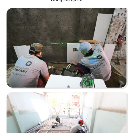
37
38
FLYFOOD
DON CHICKEN
Nhà hàng Việt
Gà rán Hàn Quốc
39
40
BAMBODA POCHA
7 GÀ
Quán nhậu Hàn
Nhà hàng Việt