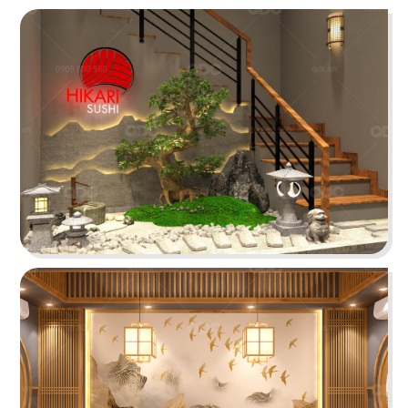
Juice Bar
Bar
29
30
ICE CREAM
YUMMY CHICKEN
Tiệm kem
Thức ăn nhanh
31
32
BREAKING DAWN
SUNSHINE BOUTIQUE
Nhà hàng Hàn
Nhà hàng - Showroom