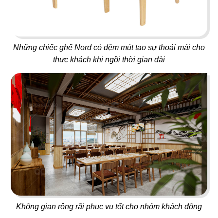
105
106
FU TEA
LOBSTER BAY
Những chiếc ghế Nord có đệm mút tạo sự thoải mái cho
Trà sữa
Nhà hàng hải sản
thực khách khi ngồi thời gian dài
107
108
SAIGON XƯA - CANADA
IMV
Nhà hàng Việt
Văn phòng
Không gian rộng rãi phục vụ tốt cho nhóm khách đông