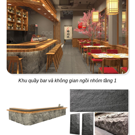
ORIFOOD - LÊ VĂN SỸ
LA VISTA
BBQ & Hotpot
Nhà hàng Âu
11
12
YUMMY BABOON
MASHA & THE BEAR
Gà rán
Buffet
Khu quầy bar và không gian ngồi nhóm tầng 1
13
14
MARINA
CK PIZZA
Coffee
Nhà hàng Âu