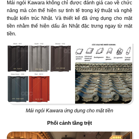
Mái ngói Kawara không chỉ được đánh giá cao về chức
ÁN
05
06
năng mà còn thể hiện sự tinh tế trong kỹ thuật và nghệ
OJIGI
PAT KAO THAI - BẾN TRE
thuật kiến trúc Nhật. Và thiết kế đã ứng dụng cho mặt
SHOWROOM
Quán bar
Nhà hàng Thái
tiền nhằm thể hiện dấu ấn Nhật đặc trưng ngay từ mặt
tiền.
TIN
TỨC
07
08
LIÊN
TORI MATSUKI
KING COFFEE
Nhà hàng Nhật
Quán cafe
HỆ
Mái ngói Kawara ứng dụng cho mặt tiền
Phối cảnh tầng trệt
09
10