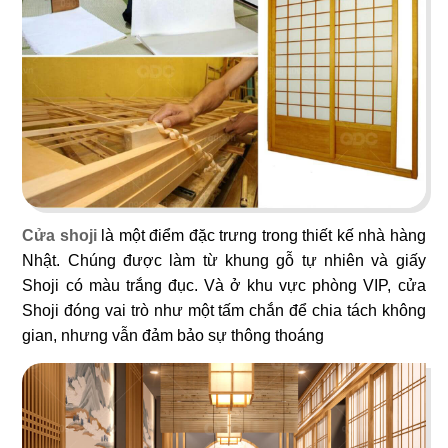
83
84
ĐÔNG NGUYÊN
EBISU
Nhà hàng Cơm gà
Nhà hàng Nhật
Cửa shoji
là một điểm đặc trưng trong thiết kế nhà hàng
Nhật. Chúng được làm từ khung gỗ tự nhiên và giấy
Shoji có màu trắng đục. Và ở khu vực phòng VIP, cửa
Shoji đóng vai trò như một tấm chắn để chia tách không
85
86
gian, nhưng vẫn đảm bảo sự thông thoáng
L'MANT NGUYỄN HUỆ
SAIGON XƯA - BERLIN
Café
Nhà hàng Việt