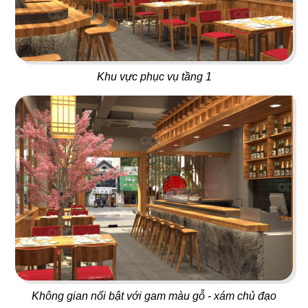
23
24
NO NÊ
HOÀNG NGỌC
Nhà hàng Âu
Beach Bar
Khu vực phục vụ tầng 1
25
26
OPA GREEK
BEIRUT
Nhà hàng Âu
Nhà hàng Âu
27
28
Không gian nổi bật với gam màu gỗ - xám chủ đạo
SWEET HOUSE
BABOON CLUB