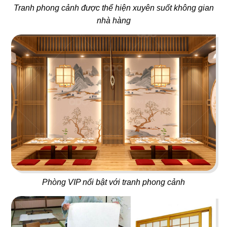
PARIS 1987
CHEZ GUIDO
Tranh phong cảnh được thể hiện xuyên suốt không gian
Nhà hàng Việt Nam
Nhà hàng Ý
nhà hàng
79
80
THÁI BBQ
UDIYAN
Lẩu nướng Thái Lan
Nhà hàng Thực Dưỡng
Phòng VIP nổi bật với tranh phong cảnh
81
82
DESTINY
ĂN ĐƯỢC PHÚC
Beer House
Lẩu nướng Macau