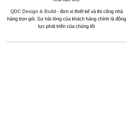
QDC Design & Build
- đơn vị thiết kế và thi công nhà
hàng trọn gói. Sự hài lòng của khách hàng chính là động
119
120
lực phát triển của chúng tôi
DESTINY CAFE
NHÀ HÀNG QUẬN 7
Coffee & Bakery
Nhà hàng Hoa
121
122
ĐÀ LẠT
THE MYANMAR
Nhà hàng tiệc cưới
Nhà hàng Myanmar