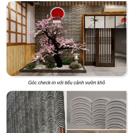
109
110
GOLDEN TEA
RAU CỦ NẤM
Trà sữa
Nhà hàng Chay
111
112
SURF SHACK
ONLY B
Café & Salad
Trà sữa
Góc check-in với tiểu cảnh vườn khô
113
114
SHILIN
COIN