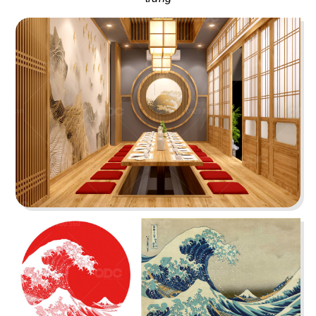
37
38
FLYFOOD
DON CHICKEN
Nhà hàng Việt
Gà rán Hàn Quốc
39
40
BAMBODA POCHA
7 GÀ
Quán nhậu Hàn
Nhà hàng Việt