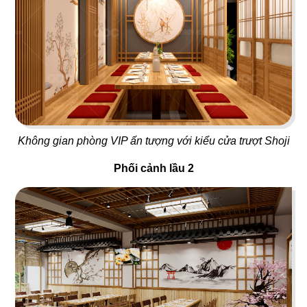
87
88
SUSHI OH
GANGNAM ZONE
Sushi băng chuyền
Bingsu & Cafe
Không gian phòng VIP ấn tượng với kiểu cửa trượt Shoji
Phối cảnh lầu 2
89
90
CHEF MAMMA'S
MARUKIN
Nhà hàng Ý
Nhà hàng Nhật