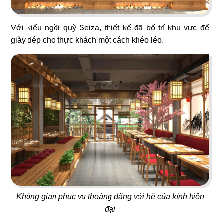
Với kiểu ngồi quỳ Seiza, thiết kế đã bố trí khu vực để
giày dép cho thực khách một cách khéo léo.
65
66
CAFE 1987
NGUYÊN SINH EST.1942
Cafe sân vườn
Bistro
67
68
LE STEAK
CƠM NIÊU VĨNH LONG
Nhà hàng Âu
Nhà hàng Việt
Không gian phục vụ thoáng đãng với hệ cửa kính hiện
đại