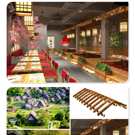
48
47
THÁI CONCEPT - SIK DAK
WHAT THE PHỞ
FOOK
Nhà hàng Việt
Nhà hàng Thái
49
50
KASAPOCHI
LẨU XÔNG HƠI
Nhà hàng Nhật
Hấp thuỷ nhiệt