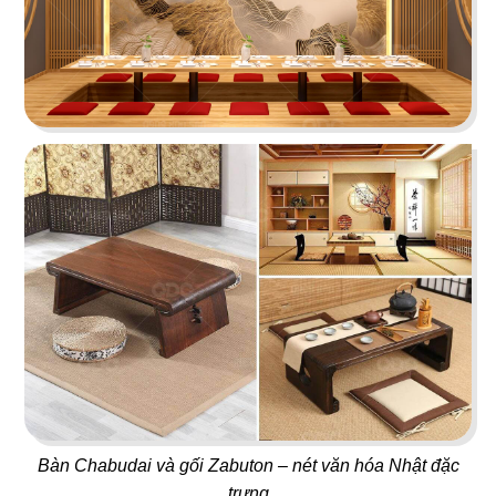
34
33
DON CHICKEN LONG
MANDARINE
KHÁNH
Coffee & Tea
Nhà hàng Hàn
35
36
NÓC NHÀ
ĐẠI ĐƯỜNG TRÂN TUYỂN
Quán nhậu
Nhà hàng Hoa
Bàn Chabudai và gối Zabuton – nét văn hóa Nhật đặc
trưng