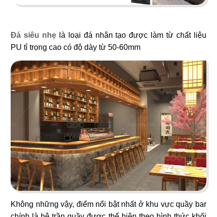
Đá siêu nhẹ
là loại đá nhân tạo được làm từ chất liệu
PU tỉ trọng cao có độ dày từ 50-60mm
15
16
TEXAS
BABOON
Nhà hàng
Nightclub
17
18
5 SAO
667 BISTRO
Nhà hàng Việt
Rooftop
Không những vậy, điểm nổi bật nhất ở khu vực quầy bar
chính là hệ trần quầy được thể hiện theo hình thức khối