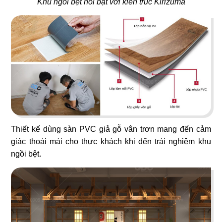
Khu ngồi bệt nổi bật với kiến trúc Kirizuma
55
56
PHƯƠNG MINH GARDEN
TEMUJIN
Dessert & Bistro Cafe
Nhà hàng Hàn Quốc
57
58
Thiết kế dùng sàn PVC giả gỗ vân trơn mang đến cảm
SHP GOURMET
SEVEN CAFE
giác thoải mái cho thực khách khi đến trải nghiệm khu
Trường đào tạo F&B
Cafe Nhật Bản
ngồi bệt.
59
60