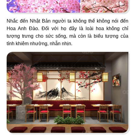
73
74
KOBE LEGEND
L'MANT VÕ VĂN TẦN
Nhắc đến Nhật Bản người ta không thể không nói đến
Nhà hàng Nhật
Café
Hoa Anh Đào. Đối với họ đây là loài hoa không chỉ
tượng trưng cho sức sống, mà còn là biểu tượng của
tính khiêm nhường, nhẫn nhịn.
75
76
OVENMARU
ANRAKUTEI
Nhà hàng Hàn
Lẩu nướng Nhật Bản
77
78