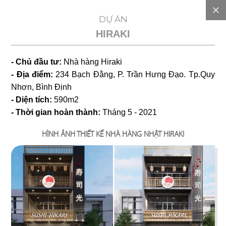
EN
DỰ ÁN
HIRAKI
GIỚI
- Chủ đầu tư:
Nhà hàng Hiraki
THIỆU
- Địa điểm:
234 Bạch Đằng, P. Trần Hưng Đạo. Tp.Quy
Nhơn, Bình Định
DỰ
- Diện tích:
590m2
- Thời gian hoàn thành:
Tháng 5 - 2021
TOÁN
HÌNH ẢNH THIẾT KẾ NHÀ HÀNG NHẬT HIRAKI
CHI
PHÍ
DỰ