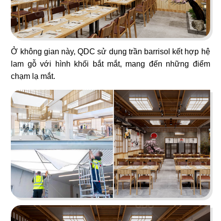
91
92
HỶ LÂM MÔN
AN HÒA
Bakery
Nhà hàng Việt
Ở không gian này, QDC sử dụng trần barrisol kết hợp hệ
lam gỗ với hình khối bắt mắt, mang đến những điểm
chạm lạ mắt.
93
94
CHU SUKI
AN KÝ
Nhà hàng lẩu
Mì hoa gia truyền
95
96
BUS HAWAII
SIK DAK FOOK HOTPOT