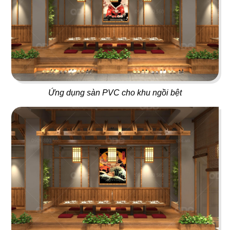
LỘ THIÊN QUÁN
STEAK HOUSE
Quán nhậu
Nhà hàng Âu
61
62
Ứng dụng sàn PVC cho khu ngồi bệt
KANOUAN KATSU
VIETNAM HOUSE
Nhà hàng Mì Soba
Nhà hàng Việt
63
64
CHARM
A MÀ KITCHEN
Bistro & Cafe
Nhà hàng Hongkong