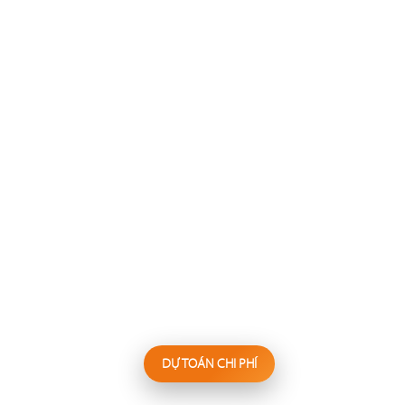
137
138
FESTINA LENTE
WAKEMI
Nhà hàng Âu
Nhà hàng Nhật
139
140
KANNA
BIỂN SƯƠNG
Nhà hàng Nhật
Hấp thủy nhiệt
DỰ TOÁN CHI PHÍ