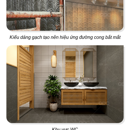
Gà rán Đài Loan
Beer House
Kiểu dáng gạch tạo nên hiệu ứng đường cong bắt mắt
115
116
LÊ LA SAIGON
BIG C FOOD COURT
Quán nhậu
Food Hall
117
118
BÉO QUÁN
ZODIAC
Ẩm thực Vệt - Hàn
Fast Food
Khu vực WC