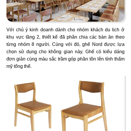
101
102
Với chủ ý kinh doanh dành cho nhóm khách du lịch ở
khu vực tầng 2, thiết kế đã phân chia các bàn ăn theo
REGINA
ĐẠI DƯƠNG
từng nhóm 8 người. Cùng với đó, ghế Nord được lựa
Café
Nhà hàng Hoa
chọn sử dụng cho không gian này. Ghế có kiểu dáng
đơn giản cùng màu sắc trầm góp phần tôn lên tính thẩm
mỹ tổng thể.
103
104
GÀ LẠC
HOLLY FOOD
Nhà hàng Hàn
Nhà hàng Âu