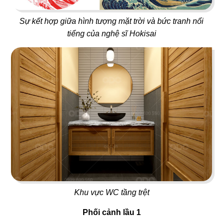
41
42
MOON RIVER
PHÚC KHANG GARDEN
Sự kết hợp giữa hình tượng mặt trời và bức tranh nổi
Rooftop Bar
Cafe
tiểng của nghệ sĩ Hokisai
43
44
LUTEA
UPTOWN BAR
Cafe - Trà sữa
Bar
Khu vực WC tầng trệt
45
46
THE LOVER
PASTA PARADISE
Phối cảnh lầu 1
Nhà hàng Việt
Nhà hàng Ý