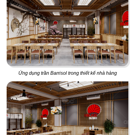
Cafe
Lẩu nướng Macau
97
98
CHU TƯỚC LÂU
ZÔ SAIGON
Nhà hàng Dimsum
Nhà hàng Việt
Ứng dụng trần Barrisol trong thiết kế nhà hàng
99
100
BÁT BỬU HONGKONG
HỶ LÂM MÔN Q.7
Nhà hàng Lẩu
Bakery & Cafe