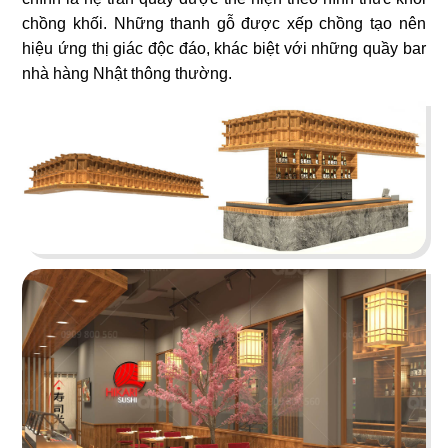
chồng khối. Những thanh gỗ được xếp chồng tạo nên
hiệu ứng thị giác độc đáo, khác biệt với những quầy bar
19
20
nhà hàng Nhật thông thường.
T COFFEE
BUFFET SUSHI
Cafe
Nhà hàng Nhật
21
22
HIKARI
MYUNG TAE MYUNG GA
Nhà hàng Nhật
Nhà hàng Hàn