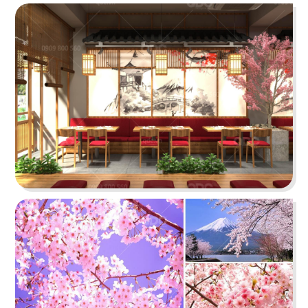
69
70
BANGKOK BBQ
MEGUSTAS
Lẩu nướng Thái Lan
Café & Nail
71
72
BANGKOK KITCHEN
SIK DAK FOOK
Nhà hàng Thái
Nhà hàng Dimsum