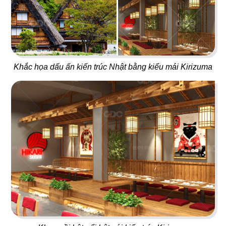
51
52
ĂN ĐƯỢC PHÚC PARADISE
THE REX
Khắc họa dấu ấn kiến trúc Nhật bằng kiểu mái Kirizuma
Dimsum Hotpot & BBQ
Food & Lounge
53
54
SUSHI MASA
LAN KWAI FONG
Nhà hàng Nhật
Beer Club