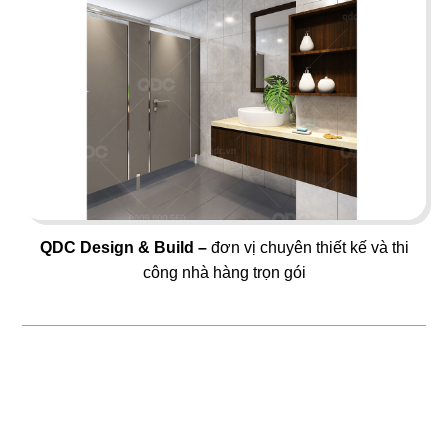
55
56
PHƯƠNG MINH GARDEN
TEMUJIN
Dessert & Bistro Cafe
Nhà hàng Hàn Quốc
57
58
QDC Design & Build –
đơn vị chuyên thiết kế và thi
SHP GOURMET
SEVEN CAFE
công nhà hàng trọn gói
Trường đào tạo F&B
Cafe Nhật Bản
59
60