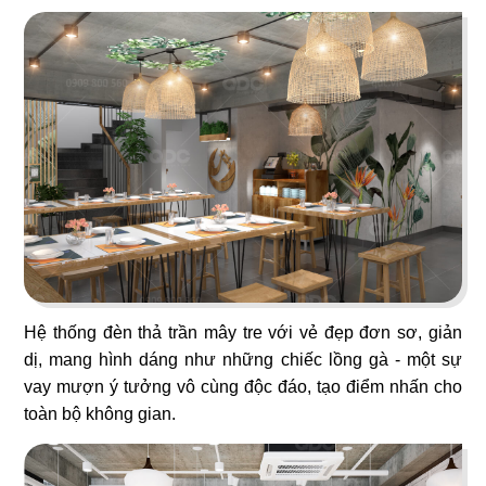
23
24
NO NÊ
HOÀNG NGỌC
Nhà hàng Âu
Beach Bar
25
26
OPA GREEK
BEIRUT
Nhà hàng Âu
Nhà hàng Âu
Hệ thống đèn thả trần mây tre với vẻ đẹp đơn sơ, giản
dị, mang hình dáng như những chiếc lồng gà - một sự
vay mượn ý tưởng vô cùng độc đáo, tạo điểm nhấn cho
toàn bộ không gian.
27
28
SWEET HOUSE
BABOON CLUB