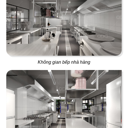
48
47
THÁI CONCEPT - SIK DAK
WHAT THE PHỞ
FOOK
Nhà hàng Việt
Nhà hàng Thái
Không gian bếp nhà hàng
49
50
KASAPOCHI
LẨU XÔNG HƠI
Nhà hàng Nhật
Hấp thuỷ nhiệt