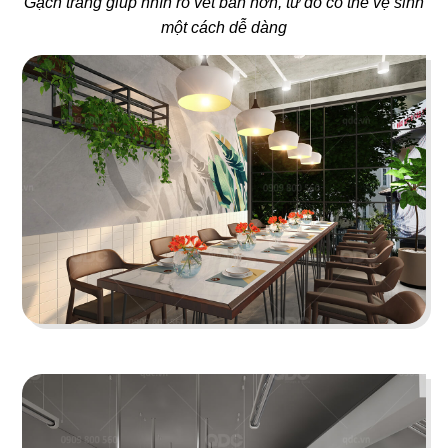
41
42
Gạch trắng giúp nhìn rõ vết bẩn hơn, từ đó có thể vệ sinh
MOON RIVER
PHÚC KHANG GARDEN
một cách dễ dàng
Rooftop Bar
Cafe
43
44
LUTEA
UPTOWN BAR
Cafe - Trà sữa
Bar
45
46
THE LOVER
PASTA PARADISE
Nhà hàng Việt
Nhà hàng Ý