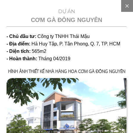
EN
DỰ ÁN
CƠM GÀ ĐÔNG NGUYÊN
GIỚI
- Chủ đầu tư:
Công ty TNHH Thái Mậu
THIỆU
- Địa điểm:
Hà Huy Tập, P. Tân Phong, Q. 7, TP. HCM
- Diện tích:
565m2
DỰ
- Hoàn thành:
Tháng 04/2019
HÌNH ẢNH THIẾT KẾ NHÀ HÀNG HOA CƠM GÀ ĐÔNG NGUYÊN
TOÁN
CHI
PHÍ
DỰ