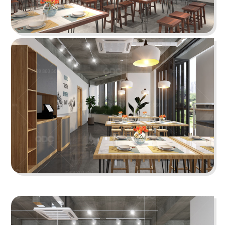
34
33
DON CHICKEN LONG
MANDARINE
KHÁNH
Coffee & Tea
Nhà hàng Hàn
35
36
NÓC NHÀ
ĐẠI ĐƯỜNG TRÂN TUYỂN
Quán nhậu
Nhà hàng Hoa