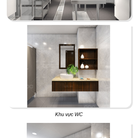
51
52
ĂN ĐƯỢC PHÚC PARADISE
THE REX
Dimsum Hotpot & BBQ
Food & Lounge
53
54
SUSHI MASA
LAN KWAI FONG
Nhà hàng Nhật
Beer Club
Khu vực WC