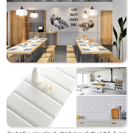
37
38
FLYFOOD
DON CHICKEN
Nhà hàng Việt
Gà rán Hàn Quốc
39
40
BAMBODA POCHA
7 GÀ
Quán nhậu Hàn
Nhà hàng Việt