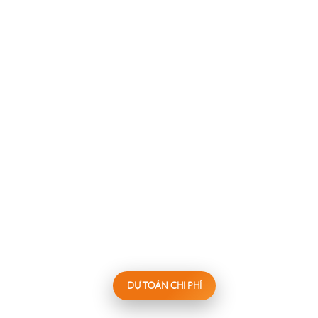
137
138
FESTINA LENTE
WAKEMI
Nhà hàng Âu
Nhà hàng Nhật
139
140
KANNA
BIỂN SƯƠNG
Nhà hàng Nhật
Hấp thủy nhiệt
DỰ TOÁN CHI PHÍ