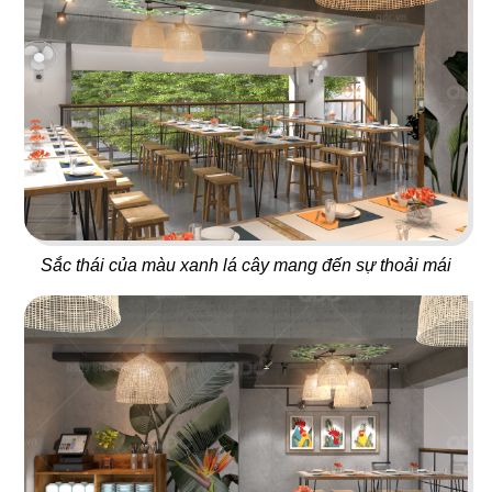
15
16
TEXAS
BABOON
Nhà hàng
Nightclub
Sắc thái của màu xanh lá cây mang đến sự thoải mái
17
18
5 SAO
667 BISTRO
Nhà hàng Việt
Rooftop