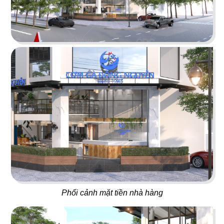
ÁN
01
02
NHÀ
BAOZ DIMSUM
VEE AYY FOOD
Nhà hàng Hoa
Nhà hàng - Cafe
HÀNG
DỰ
ÁN
03
04
PAT KAO THAI - MỸ THO
SAKURA
VĂN
Nhà hàng Thái
Nhà hàng Nhật
PHÒNG
Phối cảnh mặt tiền nhà hàng
DỰ