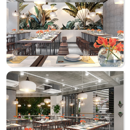
Juice Bar
Bar
29
30
ICE CREAM
YUMMY CHICKEN
Tiệm kem
Thức ăn nhanh
31
32
BREAKING DAWN
SUNSHINE BOUTIQUE
Nhà hàng Hàn
Nhà hàng - Showroom