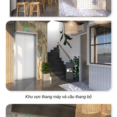
ORIFOOD - LÊ VĂN SỸ
LA VISTA
BBQ & Hotpot
Nhà hàng Âu
11
12
YUMMY BABOON
MASHA & THE BEAR
Gà rán
Buffet
13
14
Khu vực thang máy và cầu thang bộ
MARINA
CK PIZZA
Coffee
Nhà hàng Âu