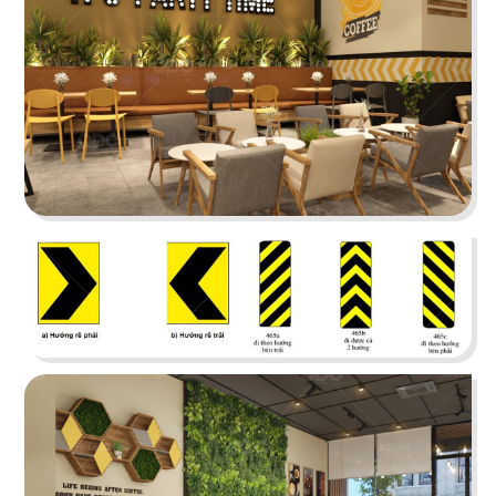
Juice Bar
Bar
29
30
ICE CREAM
YUMMY CHICKEN
Tiệm kem
Thức ăn nhanh
31
32
BREAKING DAWN
SUNSHINE BOUTIQUE
Nhà hàng Hàn
Nhà hàng - Showroom