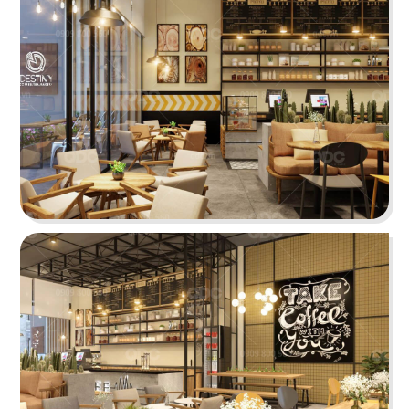
19
20
T COFFEE
BUFFET SUSHI
Cafe
Nhà hàng Nhật
21
22
HIKARI
MYUNG TAE MYUNG GA
Nhà hàng Nhật
Nhà hàng Hàn