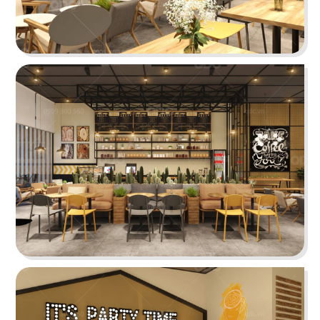
23
24
NO NÊ
HOÀNG NGỌC
Nhà hàng Âu
Beach Bar
25
26
OPA GREEK
BEIRUT
Nhà hàng Âu
Nhà hàng Âu
27
28
SWEET HOUSE
BABOON CLUB