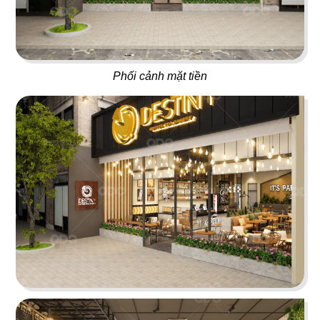
ÁN
01
02
NHÀ
BAOZ DIMSUM
VEE AYY FOOD
Phối cảnh mặt tiền
Nhà hàng Hoa
Nhà hàng - Cafe
HÀNG
DỰ
ÁN
03
04
PAT KAO THAI - MỸ THO
SAKURA
VĂN
Nhà hàng Thái
Nhà hàng Nhật
PHÒNG
DỰ