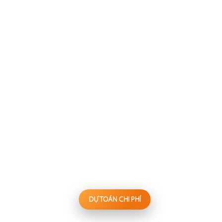
137
138
FESTINA LENTE
WAKEMI
Nhà hàng Âu
Nhà hàng Nhật
139
140
KANNA
BIỂN SƯƠNG
Nhà hàng Nhật
Hấp thủy nhiệt
DỰ TOÁN CHI PHÍ