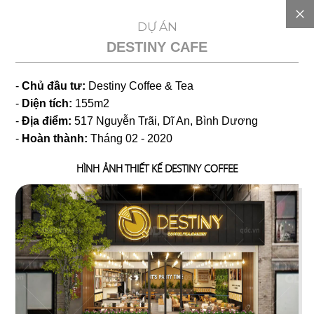
EN
DỰ ÁN
DESTINY CAFE
GIỚI
-
Chủ đầu tư:
Destiny Coffee & Tea
THIỆU
-
Diện tích:
155m2
-
Địa điểm:
517 Nguyễn Trãi, Dĩ An, Bình Dương
DỰ
-
Hoàn thành:
Tháng 02 - 2020
HÌNH ẢNH THIẾT KẾ DESTINY COFFEE
TOÁN
CHI
PHÍ
DỰ