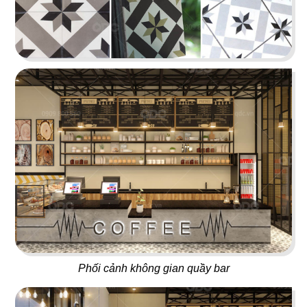
15
16
TEXAS
BABOON
Nhà hàng
Nightclub
17
18
5 SAO
667 BISTRO
Nhà hàng Việt
Rooftop
Phối cảnh không gian quầy bar