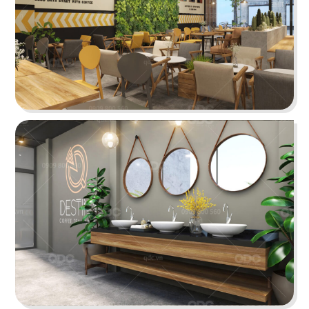
34
33
DON CHICKEN LONG
MANDARINE
KHÁNH
Coffee & Tea
Nhà hàng Hàn
35
36
NÓC NHÀ
ĐẠI ĐƯỜNG TRÂN TUYỂN
Quán nhậu
Nhà hàng Hoa