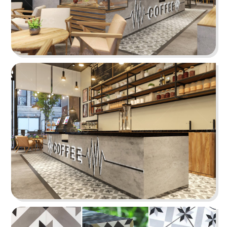
ORIFOOD - LÊ VĂN SỸ
LA VISTA
BBQ & Hotpot
Nhà hàng Âu
11
12
YUMMY BABOON
MASHA & THE BEAR
Gà rán
Buffet
13
14
MARINA
CK PIZZA
Coffee
Nhà hàng Âu