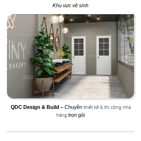
Khu vực vệ sinh
37
38
FLYFOOD
DON CHICKEN
Nhà hàng Việt
Gà rán Hàn Quốc
39
40
BAMBODA POCHA
7 GÀ
Quán nhậu Hàn
Nhà hàng Việt
thiết kế & thi công nhà
QDC Design & Build –
Chuyên
hàng
trọn gói