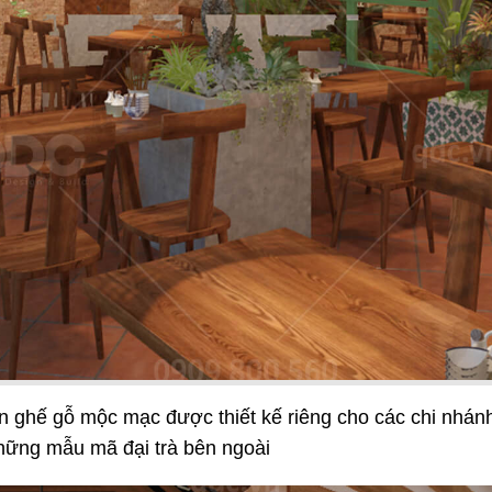
HICKEN
BAMBODA POCHA
àn Quốc
Quán nhậu Hàn
43
 KHANG GARDEN
LUTEA
Cafe - Trà sữa
 ghế gỗ mộc mạc được thiết kế riêng cho các chi nhá
hững mẫu mã đại trà bên ngoài