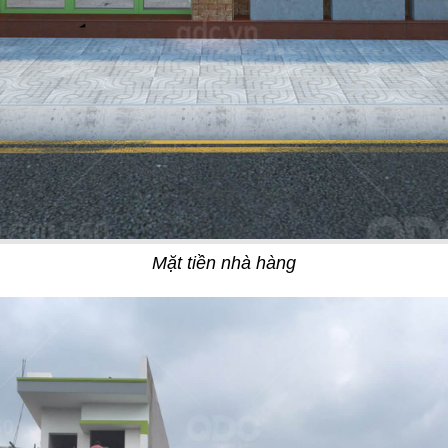
07
AO THAI - BẾN TRE
TORI MATSUKI
 Thái
Nhà hàng Nhật
Mặt tiền nhà hàng
11
STA
YUMMY BABOON
g Âu
Gà rán