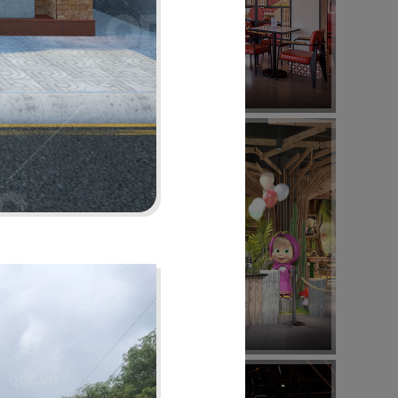
08
KING COFFEE
Quán cafe
12
MASHA & THE BEAR
Buffet