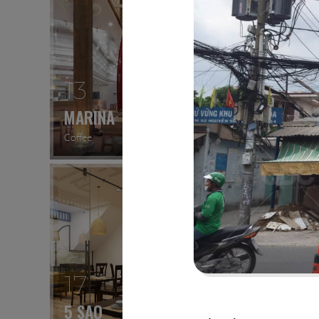
13
14
MARINA
CK PI
Coffee
Nhà hàn
17
18
5 SAO
667 B