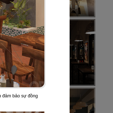
7 GÀ
Nhà hàng Việt
44
UPTOWN BAR
Bar
nh đảm bảo sự đồng