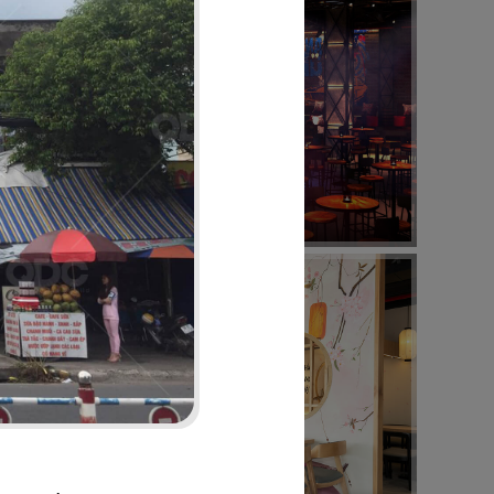
16
BABOON
Nightclub
20
BUFFET SUSHI