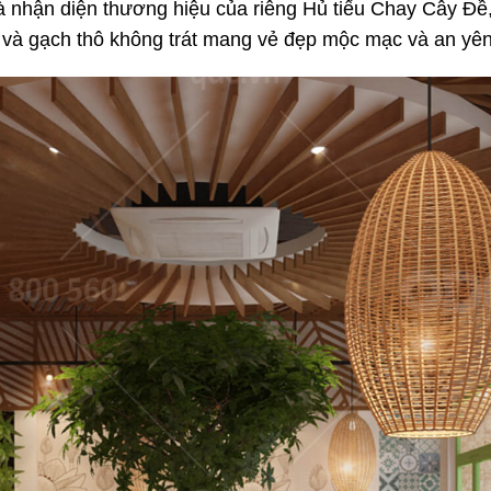
à nhận diện thương hiệu của riêng Hủ tiếu Chay Cây Đề,
Cafe
 và gạch thô không trát mang vẻ đẹp mộc mạc và an yê
23
G TAE MYUNG GA
NO NÊ
g Hàn
Nhà hàng Âu