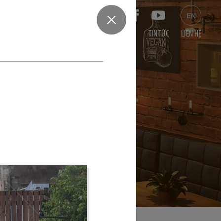
am
0932124647
EN
ÀNG
DỰ ÁN VĂN PHÒNG
DỰ ÁN SHOWROOM
TIN TỨC
LIÊN HỆ