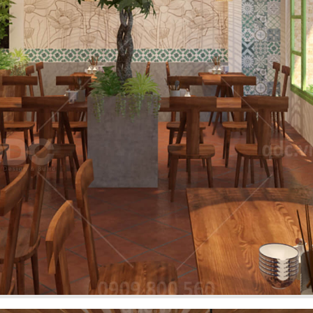
27
T
SWEET HOUSE
g Âu
Juice Bar
31
Y CHICKEN
BREAKING DAWN
nhanh
Nhà hàng Hàn