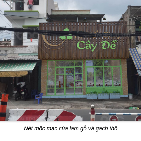
15
ZZA
TEXAS
g Âu
Nhà hàng
19
Nét mộc mạc của lam gỗ và gạch thô
ISTRO
T COFFEE