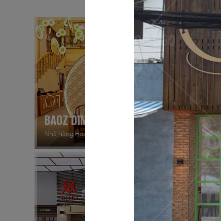
01
02
BAOZ DIMSUM
VEE A
Nhà hàng Hoa
Nhà hàng