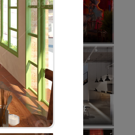
28
BABOON CLUB
Bar
32
SUNSHINE BOUTIQUE
Nhà hàng - Showroom