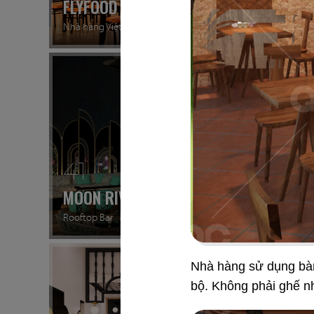
FLYFOOD
DON C
Nhà hàng Việt
Gà rán H
41
42
MOON RIVER
PHÚC
Rooftop Bar
Cafe
Nhà hàng sử dụng bàn
bộ. Không phải ghế n