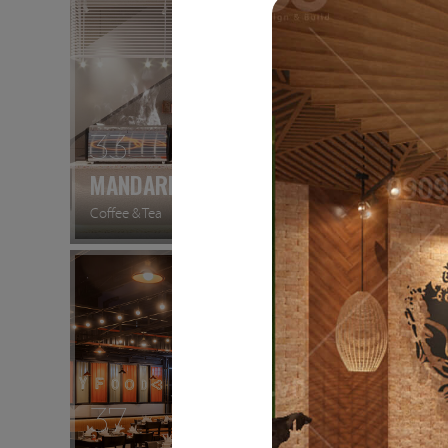
33
34
MANDARINE
DON C
Coffee & Tea
Nhà hàn
37
38