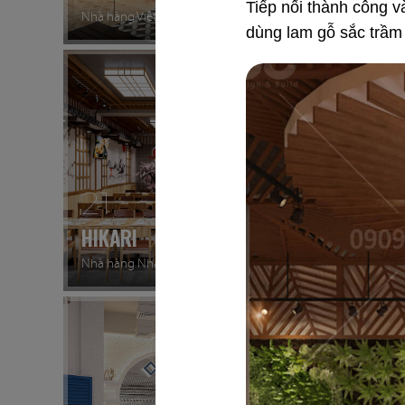
Tiếp nối thành công v
Nhà hàng Việt
Rooftop
dùng lam gỗ sắc trầm
21
22
HIKARI
MYUN
Nhà hàng Nhật
Nhà hàn