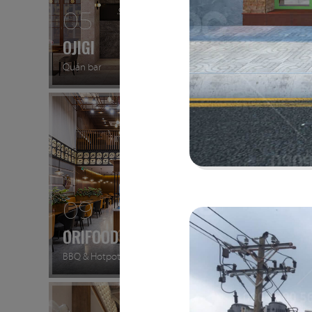
05
06
OJIGI
PAT K
Quán bar
Nhà hàng
09
10
ORIFOOD - LÊ VĂN SỸ
LA VI
BBQ & Hotpot
Nhà hàn