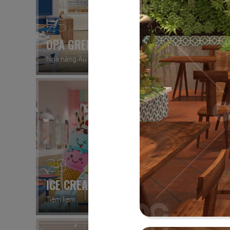
25
26
OPA GREEK
BEIRU
Nhà hàng Âu
Nhà hàn
29
30
ICE CREAM
YUMM
Tiệm kem
Thức ăn 