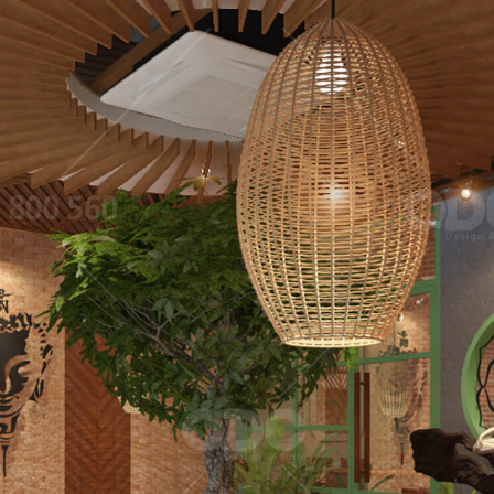
35
HICKEN LONG KHÁNH
NÓC NHÀ
g Hàn
Quán nhậu
39