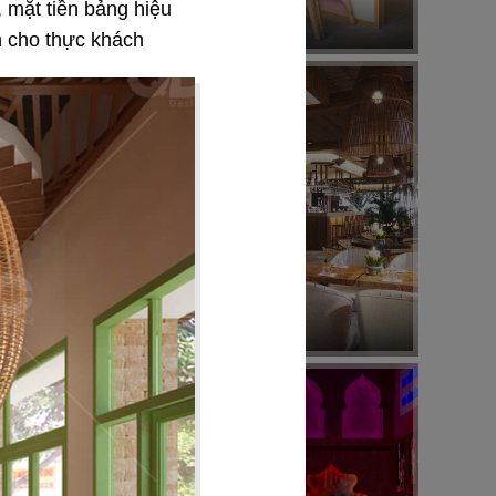
 mặt tiền bảng hiệu
Nhà hàng Nhật
n cho thực khách
24
HOÀNG NGỌC
Beach Bar