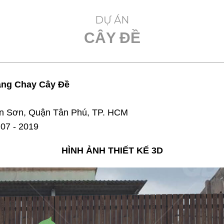
Mr. L
DỰ ÁN
CÂY ĐỀ
GIỚI THIỆU
DỰ TOÁN CHI PHÍ
DỰ ÁN NHÀ H
àng Chay Cây Đề
n Sơn, Quận Tân Phú, TP. HCM
07 - 2019
HÌNH ẢNH THIẾT KẾ 3D