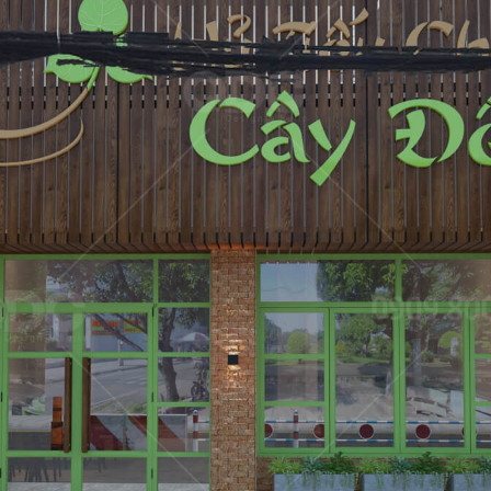
03
YY FOOD
PAT KAO THAI - MỸ T
 - Cafe
Nhà hàng Thái