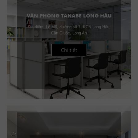
VĂN PHÒNG TANABE LONG HẬU
Địa điểm: Lô M6, đường số 7, KCN Long Hậu,
Cần Giuộc, Long An
Chi tiết