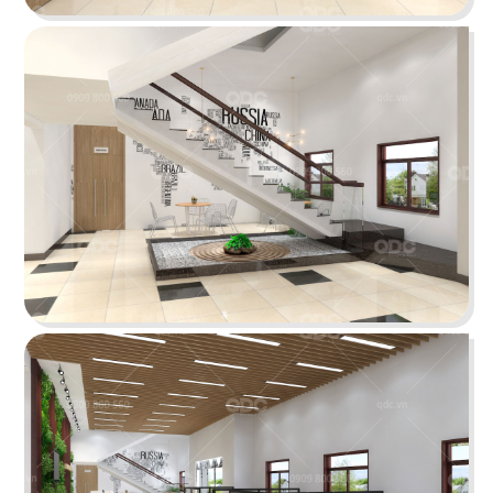
D.A.K.Y
Vách ngăn thô được loại bỏ hoàn toàn giúp tiết
kiệm diện tích và mở ra một môi trường làm việc
thoáng đãng
Chi tiết