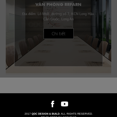
VĂN PHÒNG RRFARN
Địa điểm: Lô M6B, đường số 7, KCN Long Hậu,
Cần Giuộc, Long An
Chi tiết
2017
QDC DESIGN & BUILD
. ALL RIGHTS RESERVED.