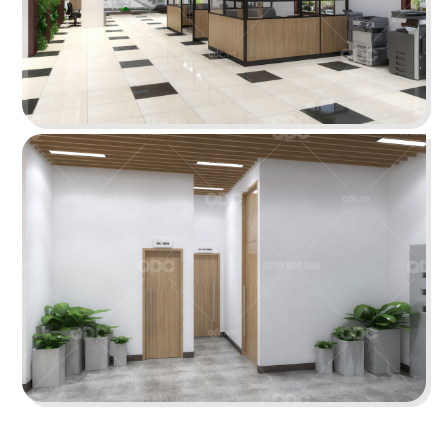
INCICO
Phong cách hiện đại, nội thất hướng đến sự đơn
giản và tinh gọn mang lại một môi trường làm
việc thoải mái
Chi tiết
ELMICH