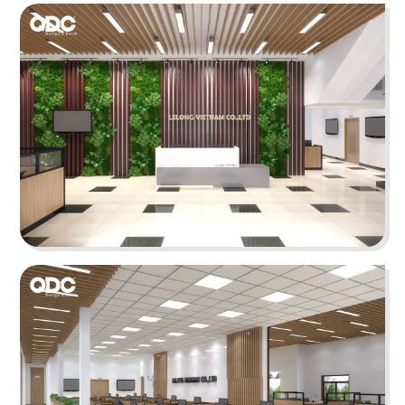
Không gian nội thất bắt kịp xu hướng theo phong
cách hiện đại lấy màu sắc thương hiệu làm chủ
đạo
Chi tiết
DEUCK
Các vị trí làm việc được bố trí chung với nhau,