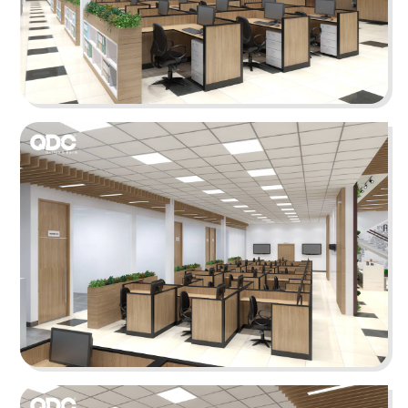
mang đến không gian tràn đầy năng lượng, tạo
nguồn cảm hứng sáng tạo
Chi tiết
DENSU
Những bức tường bí bách bị loại bỏ thay bằng
vách gỗ trang trí, tạo cảm giác rộng rãi