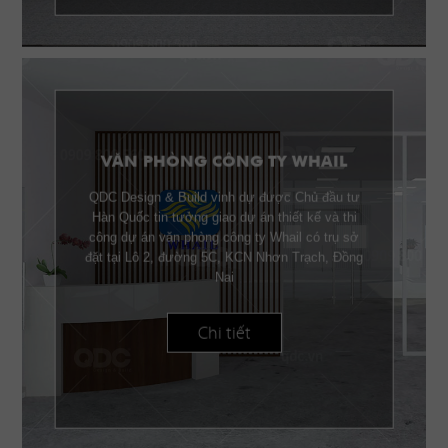
VĂN PHÒNG CÔNG TY WHAIL
QDC Design & Build vinh dự được Chủ đầu tư
Hàn Quốc tin tưởng giao dự án thiết kế và thi
công dự án văn phòng công ty Whail có trụ sở
đặt tại Lô 2, đường 5C, KCN Nhơn Trạch, Đồng
Nai
Chi tiết