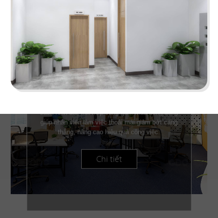
VĂN PHÒNG HIMCOM
Văn Phòng HimCom được thiết kế với phong
cách hiện đại, kết hợp cùng gam màu sống động
giúp nhân viên làm việc thoải mái giảm bớt căng
thẳng, nâng cao hiệu quả công việc.
Chi tiết