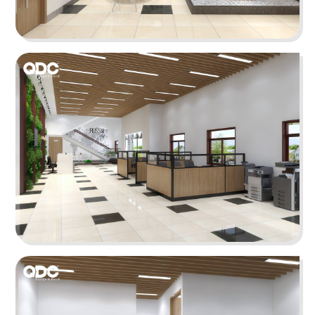
VĂN PHÒNG SHP
SHP là dự án về trường đào tạo nhân sự dành
riêng cho ngành F&B với nhiều mảng khác nhau,
trong đó có không gian văn phòng được thiết kế
theo phong cách Âu hiện đại.
Chi tiết