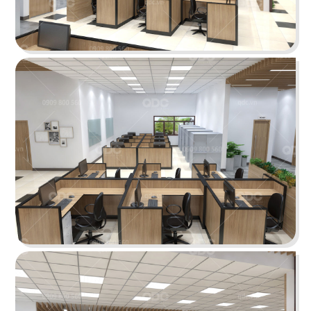
THE SAND ENTERTAINMENT
Không gian làm việc của diễn viên Trương Minh
Cường (Lật mặt 7) được thiết kế theo phong
cách hiện đại pha trộn "bố già"...
Chi tiết