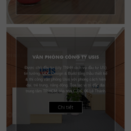
VĂN PHÒNG CÔNG TY USIS
Được chủ đầu tư (cty TNHH dịch vụ đầu tư US)
tin tưởng, QDC Design & Build tổng thầu thiết kế
& thi công văn phòng Usis với phong cách hiện
đại, trẻ trung, năng động. Tọa lạc vị trí đắc địa
trung tâm TP.HCM, tòa nhà CJ06, 06 Lê Thánh
Tôn Q.1, Usis được trang bị nội thất gỗ cao cấp
phù hợp với từng công năng sử dụng.
Chi tiết