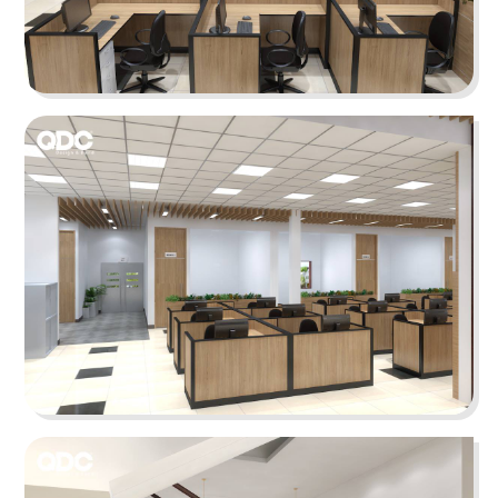
Chi tiết
BAOZ DIMSUM
Lấy cảm hứng từ màu sắc thương hiệu, thiết kế
đã chọn sắc trắng làm chủ đạo mở ra không gian
có chiều sâu
Chi tiết